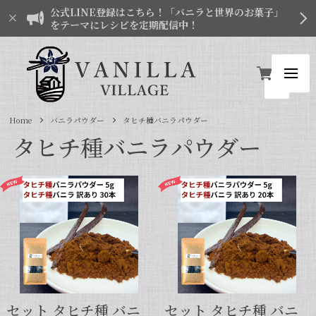
公式LINE登録はこちら！「バニラと世界のお菓子」
をテーマにレシピを定期配信中！
Home
バニラパウダー
タヒチ種バニラパウダー
タヒチ種バニラパウダー
セット タヒチ種 バニ
セット タヒチ種 バニ