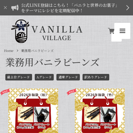
公式LINE登録はこちら！「バニラと世界のお菓子」
をテーマにレシピを定期配信中！
Home
業務用バニラビーンズ
業務用バニラビーンズ
最上位グレード
Aグレード
通常グレード
訳ありグレード