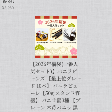
容器】
スムーズなお取引をしていただき感謝申
し上げます。また機会がございました
¥3,980
ら、キャラメルのように甘くほのかに香
るブルボン種バニラもお試しくださいま
せ。今後とも当店を何卒よろしくお願い
申し上げます。
【バニラペーストよりワンランク上の天然の香り】【揮発成分が無いため加熱しても香りが揮発しない優れもの！】完全無添加・バニラピューレ（内容量：50 g）
2024/06/14
【2026年福袋(一番人
プリンをよく作るので購入しました。 今までは安価
気セット)】バニラビ
なバニラエッセンスを仕方なく使っていました。 バ
ーンズ 【最上位グレー
ニラビーンズは手間がかかるし、バニラペーストは添
加物入っているし… 色々調べているうちに、無添加
ド 10本】 バニラピュ
のこちらの商品に辿り着きました。 やはり本物は違
ーレ【50g スタンド容
いますね！ プリンだけでなくクッキーやマフィン等
器】 バニラ蜜3種 【プ
にも使って楽しんでます♪
レーン 木苺バニラ 黒