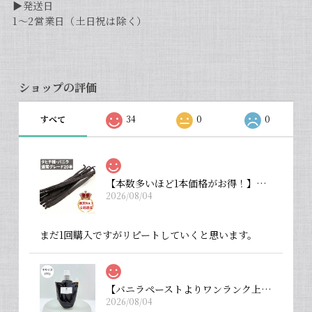
▶︎発送日
1〜2営業日（土日祝は除く）
ショップの評価
すべて
34
0
0
【本数多いほど1本価格がお得！】【タヒチ種・通常グレード 13cm・バニラビーンズ・20本】
2026/08/04
まだ1回購入ですがリピートしていくと思います。
【バニラペーストよりワンランク上の天然の香り】【揮発成分が無いため加熱しても香りが揮発しない優れもの！】完全無添加・バニラピューレ（内容量：中サイズ 200 g）
2026/08/04