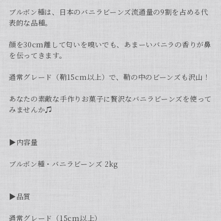
ブルボン種は、日本のバニラビーンズ流通量の9割を占める代
表的な品種。
顔を30cm離して匂いを嗅いでも、あまーいバニラの香りが鼻
を伝ってきます。
通常グレード（鞘15cm以上）で、鞘の中のビーンズも沢山！
あなたの素敵な手作りお菓子に贅沢なバニラビーンズを使って
みませんか♫
▶︎内容量
ブルボン種・バニラビーンズ 2kg
▶︎品質
通常グレード（15cm以上）