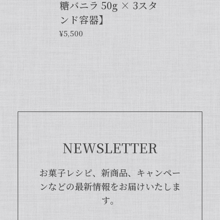
糖バニラ 50g × 3スタ
この度は当店をご利用いただきまして、
誠にありがとうございます！完全無添
ンド容器】
加・バニラピューレを気に入ってくださ
¥5,500
り、大変嬉しく思います。こちらの商品
は天然のバニラビーンズを香り成分が豊
富な莢ごとピューレにした商品でござい
まして、バニラビーンズよりお得で、さ
らに使いやすくなった当店オリジナルの
商品となっております。また、「バニラ
ビレッジnote」と検索いただくと、バ
ニラピューレを使用した世界中のお菓子
レシピも100種類以上ご紹介しておりま
すので、もしご興味ございましたら、ぜ
ひチェックしてみてくださいませ。また
NEWSLETTER
機会がございましたら、当店をよろしく
お願い申し上げます。
お菓子レシピ、新商品、キャンペー
ンなどの最新情報をお届けいたしま
す。
【本数多いほど1本価格がお得！】【ブルボン種Sグレード・バニラビーンズ・20本】
2024/04/18