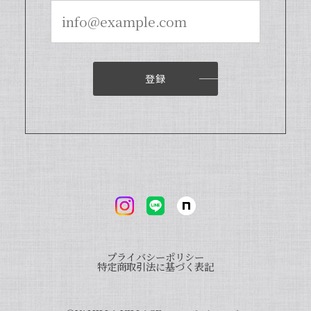
いつもお店で使わさせてもらってます。 バニラの香
りも良く、あの量でお値段も安くとても使いやすい
です。
登録
いつも当店をご利用いただきまして、誠
にありがとうございます。オリジナルバ
ニラビーンズを気に入っていただき、大
変嬉しく思います。ぜひ様々なお菓子に
当店のバニラをご使用いただければ幸い
です。また、「バニラビレッジnote」
と検索いただくと、100種類以上のバニ
ラを使った世界のお菓子レシピもご紹介
しております。こちらもご興味ございま
したら、ぜひチェックしてみてください
ませ。また機会がございましたら、よろ
しくお願い申し上げます。
プライバシーポリシー
特定商取引法に基づく表記