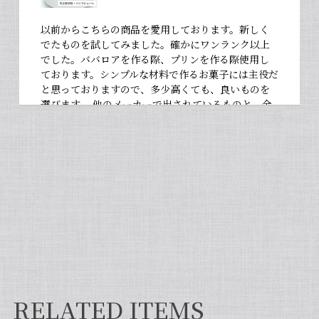
以前からこちらの商品を愛用しております。新しく
でたものを試してみました。確かにワンランク以上
でした。ババロアを作る際、プリンを作る際使用し
ております。シンプルな材料で作るお菓子には主役だ
と思っておりますので、多少高くても、良いものを
選びます。 他のメーカーで出されているものと、全
然違いますよ。お菓子作りが大好きな人にぜひ使っ
て違いを感じてほしいです！
【非アルコール/希少なタヒチ種バニラが新登場】完全無添加・タヒチ種バニラピューレ（内容量：100 g）
2026/06/09
フタを開けた瞬間から甘い香りが広がり チューブ入
りでとても使いやすいです✨ 初めてカスタードクリ
ームを作りましたが 熱に強く市販品に負けない位の
味わいでした💖
RELATED ITEMS