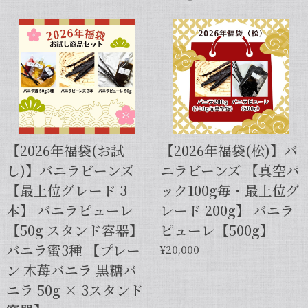
セット タヒチ種 + ブルボン種 10本 サイズだけ訳あり バニラビーンズ VANILLA VILLAGE
2026/01/28
【スタンドパック※通常サイズ】完全無添加・天然バニラ蜜_送料無料（200g）/バニラシロップ/シロップ/バニラビーンズ/製菓材料/バニラペースト/バニラエッセンス/ギフト
2025/05/31
【2026年福袋(お試
【2026年福袋(松)】バ
し)】バニラビーンズ
ニラビーンズ 【真空パ
【本数多いほど1本価格がお得！】【サイズだけ訳ありグレード 12cm・バニラビーンズ・5本】
【最上位グレード 3
ック100g毎・最上位グ
2025/01/05
本】 バニラピューレ
レード 200g】 バニラ
発送が早くて助かりました。 バニラの香りも良かっ
【50g スタンド容器】
ピューレ【500g】
たので、次回の発注します。
バニラ蜜3種 【プレー
¥20,000
ン 木苺バニラ 黒糖バ
この度は当店をご利用いただきまして、
ニラ 50g × 3スタンド
誠にありがとうございます！こちらこそ