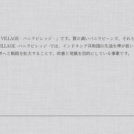
A VILLAGE - バニラビレッジ - 」です。質の高いバニラビーンズ、
A VILLAGE -バニラビレッジ -では、インドネシア共和国の生活水準
界へと販路を拡大することで、改善と発展を目的にしている事業です。