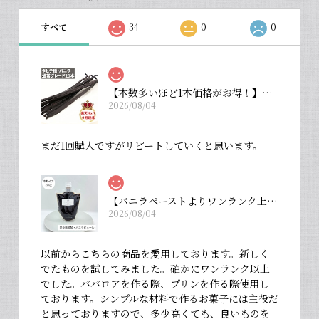
すべて
34
0
0
【本数多いほど1本価格がお得！】【タヒチ種・通常グレード 13cm・バニラビーンズ・20本】
2026/08/04
まだ1回購入ですがリピートしていくと思います。
【バニラペーストよりワンランク上の天然の香り】【揮発成分が無いため加熱しても香りが揮発しない優れもの！】完全無添加・バニラピューレ（内容量：中サイズ 200 g）
2026/08/04
以前からこちらの商品を愛用しております。新しく
でたものを試してみました。確かにワンランク以上
でした。ババロアを作る際、プリンを作る際使用し
ております。シンプルな材料で作るお菓子には主役だ
と思っておりますので、多少高くても、良いものを