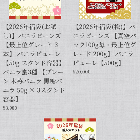
【スタンドパック※通常サイズ】完全無添加・天然バニラ蜜_送料無料（200g）/バニラシロップ/シロップ/バニラビーンズ/製菓材料/バニラペースト/バニラエッセンス/ギフト
2025/05/31
【2026年福袋(お試
【2026年福袋(松)】バ
し)】バニラビーンズ
ニラビーンズ 【真空パ
【本数多いほど1本価格がお得！】【サイズだけ訳ありグレード 12cm・バニラビーンズ・5本】
【最上位グレード 3
ック100g毎・最上位グ
2025/01/05
本】 バニラピューレ
レード 200g】 バニラ
発送が早くて助かりました。 バニラの香りも良かっ
【50g スタンド容器】
ピューレ【500g】
たので、次回の発注します。
バニラ蜜3種 【プレー
¥20,000
ン 木苺バニラ 黒糖バ
この度は当店をご利用いただきまして、
ニラ 50g × 3スタンド
誠にありがとうございます！こちらこそ
容器】
スムーズなお取引をしていただき感謝申
し上げます。また機会がございました
¥3,980
ら、キャラメルのように甘くほのかに香
るブルボン種バニラもお試しくださいま
せ。今後とも当店を何卒よろしくお願い
申し上げます。