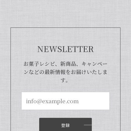
らに使いやすくなった当店オリジナルの
商品となっております。また、「バニラ
ビレッジnote」と検索いただくと、バ
ニラピューレを使用した世界中のお菓子
レシピも100種類以上ご紹介しておりま
すので、もしご興味ございましたら、ぜ
ひチェックしてみてくださいませ。また
NEWSLETTER
機会がございましたら、当店をよろしく
お願い申し上げます。
お菓子レシピ、新商品、キャンペー
ンなどの最新情報をお届けいたしま
す。
【本数多いほど1本価格がお得！】【ブルボン種Sグレード・バニラビーンズ・20本】
2024/04/18
いつもお店で使わさせてもらってます。 バニラの香
りも良く、あの量でお値段も安くとても使いやすい
です。
登録