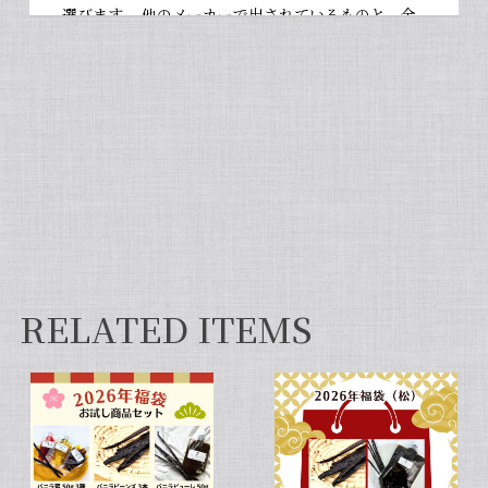
選びます。 他のメーカーで出されているものと、全
然違いますよ。お菓子作りが大好きな人にぜひ使っ
て違いを感じてほしいです！
【非アルコール/希少なタヒチ種バニラが新登場】完全無添加・タヒチ種バニラピューレ（内容量：100 g）
2026/06/09
フタを開けた瞬間から甘い香りが広がり チューブ入
りでとても使いやすいです✨ 初めてカスタードクリ
ームを作りましたが 熱に強く市販品に負けない位の
味わいでした💖
RELATED ITEMS
セット タヒチ種 + ブルボン種 10本 サイズだけ訳あり バニラビーンズ VANILLA VILLAGE
2026/01/28