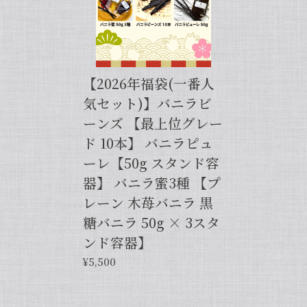
【バニラペーストよりワンランク上の天然の香り】【揮発成分が無いため加熱しても香りが揮発しない優れもの！】完全無添加・バニラピューレ（内容量：50 g）
2024/06/14
【2026年福袋(一番人
プリンをよく作るので購入しました。 今までは安価
気セット)】バニラビ
なバニラエッセンスを仕方なく使っていました。 バ
ーンズ 【最上位グレー
ニラビーンズは手間がかかるし、バニラペーストは添
加物入っているし… 色々調べているうちに、無添加
ド 10本】 バニラピュ
のこちらの商品に辿り着きました。 やはり本物は違
ーレ【50g スタンド容
いますね！ プリンだけでなくクッキーやマフィン等
器】 バニラ蜜3種 【プ
にも使って楽しんでます♪
レーン 木苺バニラ 黒
糖バニラ 50g × 3スタ
この度は当店をご利用いただきまして、
誠にありがとうございます！完全無添
ンド容器】
加・バニラピューレを気に入ってくださ
¥5,500
り、大変嬉しく思います。こちらの商品
は天然のバニラビーンズを香り成分が豊
富な莢ごとピューレにした商品でござい
まして、バニラビーンズよりお得で、さ