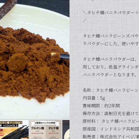
＼タヒチ種バニラパウダー＋
／
タヒチ種バニラビーンズパウ
ラパウダーにした、使いやす
タヒチ種バニラパウダーは、
用しており、低温グラインダ
バニラパウダーとなります。
名称：タヒチ種バニラビーン
内容量：5g
賞味期限：約2年間
保存方法：直射日光を避けて
原材料： タヒチ種バニラビ
原産国：インドネシア共和国
販売者：株式会社アイベジ/東