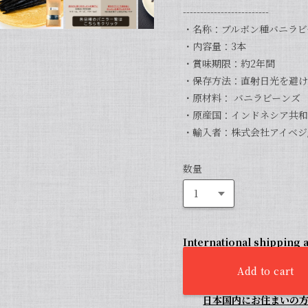
-------------------------
・名称：ブルボン種バニラビ
・内容量：3本
・賞味期限：約2年間
・保存方法：直射日光を避け
・原材料： バニラビーンズ
・原産国：インドネシア共和
・輸入者：株式会社アイベジ/
数量
International shipping a
Add to cart
日本国内にお住まいの