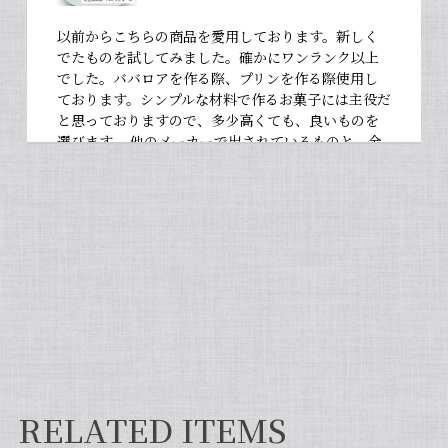
以前からこちらの商品を愛用しております。新しく
でたものを試してみました。確かにワンランク以上
でした。ババロアを作る際、プリンを作る際使用し
ております。シンプルな材料で作るお菓子には主役だ
と思っておりますので、多少高くても、良いものを
選びます。 他のメーカーで出されているものと、全
然違いますよ。お菓子作りが大好きな人にぜひ使っ
て違いを感じてほしいです！
【非アルコール/希少なタヒチ種バニラが新登場】完全無添加・タヒチ種バニラピューレ（内容量：100 g）
2026/06/09
フタを開けた瞬間から甘い香りが広がり チューブ入
りでとても使いやすいです✨ 初めてカスタードクリ
ームを作りましたが 熱に強く市販品に負けない位の
味わいでした💖
RELATED ITEMS