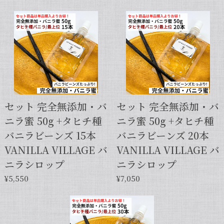
セット タヒチ種 + ブルボン種 10本 サイズだけ訳あり バニラビーンズ VANILLA VILLAGE
2026/01/28
【スタンドパック※通常サイズ】完全無添加・天然バニラ蜜_送料無料（200g）/バニラシロップ/シロップ/バニラビーンズ/製菓材料/バニラペースト/バニラエッセンス/ギフト
2025/05/31
セット 完全無添加・バ
セット 完全無添加・バ
ニラ蜜 50g +タヒチ種
ニラ蜜 50g +タヒチ種
【本数多いほど1本価格がお得！】【サイズだけ訳ありグレード 12cm・バニラビーンズ・5本】
バニラビーンズ 15本
バニラビーンズ 20本
2025/01/05
VANILLA VILLAGE バ
VANILLA VILLAGE バ
発送が早くて助かりました。 バニラの香りも良かっ
ニラシロップ
ニラシロップ
たので、次回の発注します。
¥5,550
¥7,050
この度は当店をご利用いただきまして、
誠にありがとうございます！こちらこそ
スムーズなお取引をしていただき感謝申