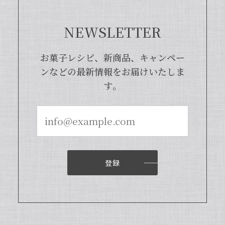
この度は当店をご利用いただきまして、
誠にありがとうございます！完全無添
加・バニラピューレを気に入ってくださ
NEWSLETTER
り、大変嬉しく思います。こちらの商品
は天然のバニラビーンズを香り成分が豊
富な莢ごとピューレにした商品でござい
お菓子レシピ、新商品、キャンペー
まして、バニラビーンズよりお得で、さ
ンなどの最新情報をお届けいたしま
らに使いやすくなった当店オリジナルの
す。
商品となっております。また、「バニラ
ビレッジnote」と検索いただくと、バ
ニラピューレを使用した世界中のお菓子
レシピも100種類以上ご紹介しておりま
すので、もしご興味ございましたら、ぜ
ひチェックしてみてくださいませ。また
機会がございましたら、当店をよろしく
お願い申し上げます。
登録
【本数多いほど1本価格がお得！】【ブルボン種Sグレード・バニラビーンズ・20本】
2024/04/18