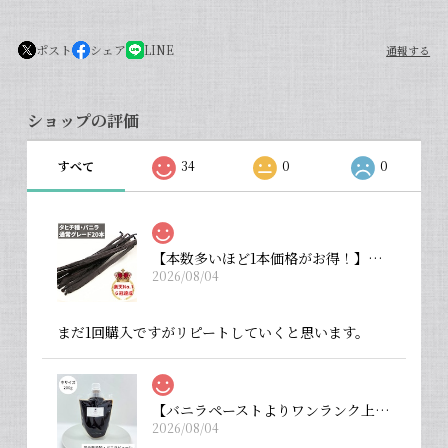
ポスト
シェア
LINE
通報する
ショップの評価
すべて
34
0
0
【本数多いほど1本価格がお得！】【タヒチ種・通常グレード 13cm・バニラビーンズ・20本】
2026/08/04
まだ1回購入ですがリピートしていくと思います。
【バニラペーストよりワンランク上の天然の香り】【揮発成分が無いため加熱しても香りが揮発しない優れもの！】完全無添加・バニラピューレ（内容量：中サイズ 200 g）
2026/08/04