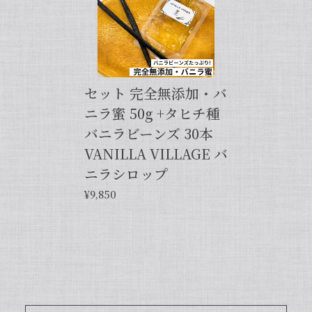
し上げます。また機会がございました
ら、キャラメルのように甘くほのかに香
るブルボン種バニラもお試しくださいま
せ。今後とも当店を何卒よろしくお願い
申し上げます。
セット 完全無添加・バ
ニラ蜜 50g +タヒチ種
バニラビーンズ 30本
【バニラペーストよりワンランク上の天然の香り】【揮発成分が無いため加熱しても香りが揮発しない優れもの！】完全無添加・バニラピューレ（内容量：50 g）
2024/06/14
VANILLA VILLAGE バ
ニラシロップ
プリンをよく作るので購入しました。 今までは安価
¥9,850
なバニラエッセンスを仕方なく使っていました。 バ
ニラビーンズは手間がかかるし、バニラペーストは添
加物入っているし… 色々調べているうちに、無添加
のこちらの商品に辿り着きました。 やはり本物は違
いますね！ プリンだけでなくクッキーやマフィン等
にも使って楽しんでます♪