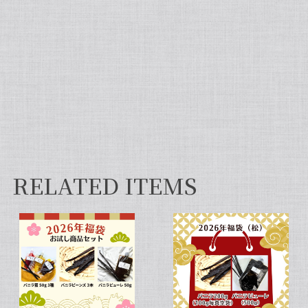
然違いますよ。お菓子作りが大好きな人にぜひ使っ
て違いを感じてほしいです！
【非アルコール/希少なタヒチ種バニラが新登場】完全無添加・タヒチ種バニラピューレ（内容量：100 g）
2026/06/09
フタを開けた瞬間から甘い香りが広がり チューブ入
りでとても使いやすいです✨ 初めてカスタードクリ
ームを作りましたが 熱に強く市販品に負けない位の
味わいでした💖
RELATED ITEMS
セット タヒチ種 + ブルボン種 10本 サイズだけ訳あり バニラビーンズ VANILLA VILLAGE
2026/01/28
【スタンドパック※通常サイズ】完全無添加・天然バニラ蜜_送料無料（200g）/バニラシロップ/シロップ/バニラビーンズ/製菓材料/バニラペースト/バニラエッセンス/ギフト
2025/05/31