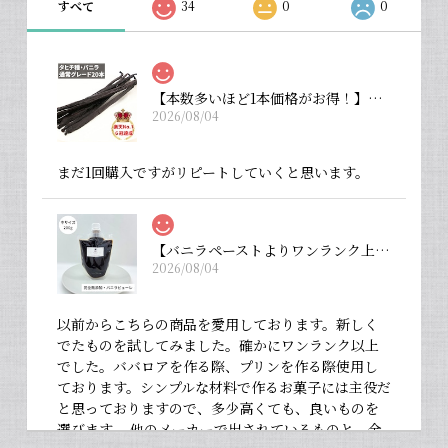
すべて
34
0
0
【本数多いほど1本価格がお得！】【タヒチ種・通常グレード 13cm・バニラビーンズ・20本】
2026/08/04
まだ1回購入ですがリピートしていくと思います。
【バニラペーストよりワンランク上の天然の香り】【揮発成分が無いため加熱しても香りが揮発しない優れもの！】完全無添加・バニラピューレ（内容量：中サイズ 200 g）
2026/08/04
以前からこちらの商品を愛用しております。新しく
でたものを試してみました。確かにワンランク以上
でした。ババロアを作る際、プリンを作る際使用し
ております。シンプルな材料で作るお菓子には主役だ
と思っておりますので、多少高くても、良いものを
選びます。 他のメーカーで出されているものと、全