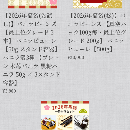
【2026年福袋(お試
【2026年福袋(松)】バ
し)】バニラビーンズ
ニラビーンズ 【真空パ
【本数多いほど1本価格がお得！】【サイズだけ訳ありグレード 12cm・バニラビーンズ・5本】
【最上位グレード 3
ック100g毎・最上位グ
2025/01/05
本】 バニラピューレ
レード 200g】 バニラ
発送が早くて助かりました。 バニラの香りも良かっ
【50g スタンド容器】
ピューレ【500g】
たので、次回の発注します。
バニラ蜜3種 【プレー
¥20,000
ン 木苺バニラ 黒糖バ
この度は当店をご利用いただきまして、
ニラ 50g × 3スタンド
誠にありがとうございます！こちらこそ
容器】
スムーズなお取引をしていただき感謝申
し上げます。また機会がございました
¥3,980
ら、キャラメルのように甘くほのかに香
るブルボン種バニラもお試しくださいま
せ。今後とも当店を何卒よろしくお願い
申し上げます。