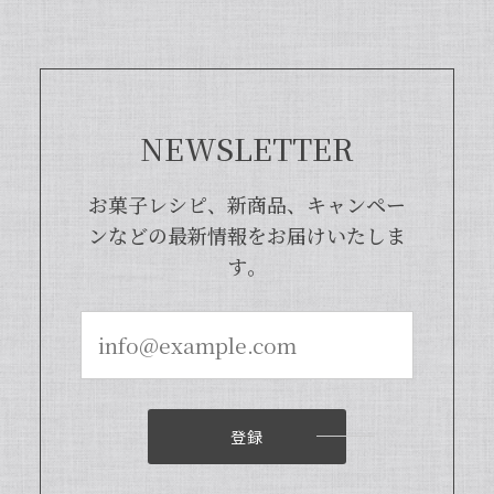
商品となっております。また、「バニラ
ビレッジnote」と検索いただくと、バ
ニラピューレを使用した世界中のお菓子
レシピも100種類以上ご紹介しておりま
すので、もしご興味ございましたら、ぜ
ひチェックしてみてくださいませ。また
NEWSLETTER
機会がございましたら、当店をよろしく
お願い申し上げます。
お菓子レシピ、新商品、キャンペー
ンなどの最新情報をお届けいたしま
す。
【本数多いほど1本価格がお得！】【ブルボン種Sグレード・バニラビーンズ・20本】
2024/04/18
いつもお店で使わさせてもらってます。 バニラの香
りも良く、あの量でお値段も安くとても使いやすい
です。
登録
いつも当店をご利用いただきまして、誠
にありがとうございます。オリジナルバ