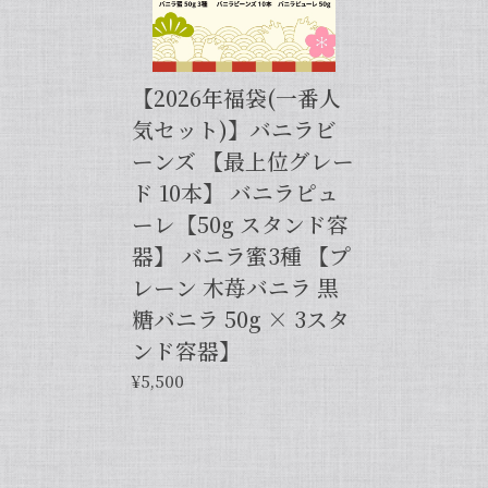
【バニラペーストよりワンランク上の天然の香り】【揮発成分が無いため加熱しても香りが揮発しない優れもの！】完全無添加・バニラピューレ（内容量：50 g）
2024/06/14
【2026年福袋(一番人
プリンをよく作るので購入しました。 今までは安価
気セット)】バニラビ
なバニラエッセンスを仕方なく使っていました。 バ
ーンズ 【最上位グレー
ニラビーンズは手間がかかるし、バニラペーストは添
加物入っているし… 色々調べているうちに、無添加
ド 10本】 バニラピュ
のこちらの商品に辿り着きました。 やはり本物は違
ーレ【50g スタンド容
いますね！ プリンだけでなくクッキーやマフィン等
器】 バニラ蜜3種 【プ
にも使って楽しんでます♪
レーン 木苺バニラ 黒
糖バニラ 50g × 3スタ
この度は当店をご利用いただきまして、
誠にありがとうございます！完全無添
ンド容器】
加・バニラピューレを気に入ってくださ
¥5,500
り、大変嬉しく思います。こちらの商品
は天然のバニラビーンズを香り成分が豊
富な莢ごとピューレにした商品でござい
まして、バニラビーンズよりお得で、さ
らに使いやすくなった当店オリジナルの