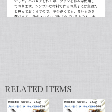
でした。ババロアを作る際、プリンを作る際使用し
ております。シンプルな材料で作るお菓子には主役だ
と思っておりますので、多少高くても、良いものを
選びます。 他のメーカーで出されているものと、全
然違いますよ。お菓子作りが大好きな人にぜひ使っ
て違いを感じてほしいです！
【非アルコール/希少なタヒチ種バニラが新登場】完全無添加・タヒチ種バニラピューレ（内容量：100 g）
2026/06/09
フタを開けた瞬間から甘い香りが広がり チューブ入
りでとても使いやすいです✨ 初めてカスタードクリ
ームを作りましたが 熱に強く市販品に負けない位の
味わいでした💖
RELATED ITEMS
セット タヒチ種 + ブルボン種 10本 サイズだけ訳あり バニラビーンズ VANILLA VILLAGE
2026/01/28