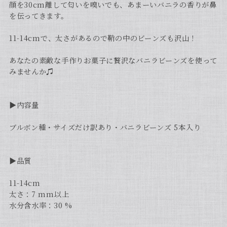
顔を30cm離して匂いを嗅いでも、あまーいバニラの香りが鼻
を伝ってきます。
11-14cmで、太さがあるので鞘の中のビーンズも沢山！
あなたの素敵な手作りお菓子に贅沢なバニラビーンズを使って
みませんか♫
▶︎内容量
ブルボン種・サイズだけ訳あり・バニラビーンズ 5本入り
▶︎品質
11-14cm
太さ：7 mm以上
水分含水率：30 %