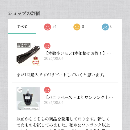
ショップの評価
すべて
34
0
0
【本数多いほど1本価格がお得！】【タヒチ種・通常グレード 13cm・バニラビーンズ・20本】
2026/08/04
まだ1回購入ですがリピートしていくと思います。
【バニラペーストよりワンランク上の天然の香り】【揮発成分が無いため加熱しても香りが揮発しない優れもの！】完全無添加・バニラピューレ（内容量：中サイズ 200 g）
2026/08/04
以前からこちらの商品を愛用しております。新しく
でたものを試してみました。確かにワンランク以上