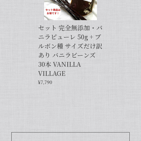
せ。今後とも当店を何卒よろしくお願い
申し上げます。
セット 完全無添加・バ
ニラピューレ 50g + ブ
【バニラペーストよりワンランク上の天然の香り】【揮発成分が無いため加熱しても香りが揮発しない優れもの！】完全無添加・バニラピューレ（内容量：50 g）
2024/06/14
ルボン種 サイズだけ訳
あり バニラビーンズ
プリンをよく作るので購入しました。 今までは安価
30本 VANILLA
なバニラエッセンスを仕方なく使っていました。 バ
VILLAGE
ニラビーンズは手間がかかるし、バニラペーストは添
加物入っているし… 色々調べているうちに、無添加
¥7,790
のこちらの商品に辿り着きました。 やはり本物は違
いますね！ プリンだけでなくクッキーやマフィン等
にも使って楽しんでます♪
この度は当店をご利用いただきまして、
誠にありがとうございます！完全無添
加・バニラピューレを気に入ってくださ
り、大変嬉しく思います。こちらの商品