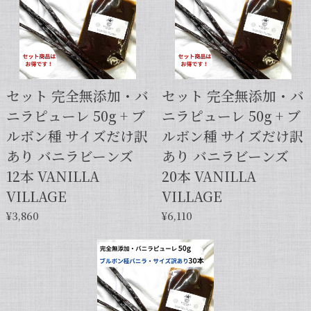
【スタンドパック※通常サイズ】完全無添加・天然バニラ蜜_送料無料（200g）/バニラシロップ/シロップ/バニラビーンズ/製菓材料/バニラペースト/バニラエッセンス/ギフト
2025/05/31
セット 完全無添加・バ
セット 完全無添加・バ
ニラピューレ 50g + ブ
ニラピューレ 50g + ブ
【本数多いほど1本価格がお得！】【サイズだけ訳ありグレード 12cm・バニラビーンズ・5本】
ルボン種 サイズだけ訳
ルボン種 サイズだけ訳
2025/01/05
あり バニラビーンズ
あり バニラビーンズ
発送が早くて助かりました。 バニラの香りも良かっ
12本 VANILLA
20本 VANILLA
たので、次回の発注します。
VILLAGE
VILLAGE
¥3,860
¥6,110
この度は当店をご利用いただきまして、
誠にありがとうございます！こちらこそ
スムーズなお取引をしていただき感謝申
し上げます。また機会がございました
ら、キャラメルのように甘くほのかに香
るブルボン種バニラもお試しくださいま