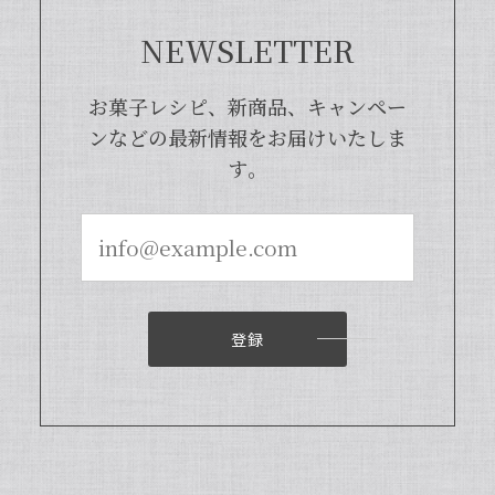
は天然のバニラビーンズを香り成分が豊
富な莢ごとピューレにした商品でござい
NEWSLETTER
まして、バニラビーンズよりお得で、さ
らに使いやすくなった当店オリジナルの
お菓子レシピ、新商品、キャンペー
商品となっております。また、「バニラ
ビレッジnote」と検索いただくと、バ
ンなどの最新情報をお届けいたしま
ニラピューレを使用した世界中のお菓子
す。
レシピも100種類以上ご紹介しておりま
すので、もしご興味ございましたら、ぜ
ひチェックしてみてくださいませ。また
機会がございましたら、当店をよろしく
お願い申し上げます。
登録
【本数多いほど1本価格がお得！】【ブルボン種Sグレード・バニラビーンズ・20本】
2024/04/18
いつもお店で使わさせてもらってます。 バニラの香
りも良く、あの量でお値段も安くとても使いやすい