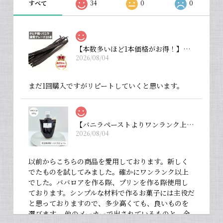
すべて
34
0
0
【本数多いほど1本価格がお得！】【タヒチ種・通常グレード 13cm・バニラビーンズ・20本】
2026/08/04
まだ1回購入ですがリピートしていくと思います。
【バニラペーストよりワンランク上の天然の香り】【揮発成分が無いため加熱しても香りが揮発しない優れもの！】完全無添加・バニラピューレ（内容量：中サイズ 200 g）
2026/08/04
以前からこちらの商品を愛用しております。新しく
でたものを試してみました。確かにワンランク以上
でした。ババロアを作る際、プリンを作る際使用し
ております。シンプルな材料で作るお菓子には主役だ
と思っておりますので、多少高くても、良いものを
選びます。 他のメーカーで出されているものと、全