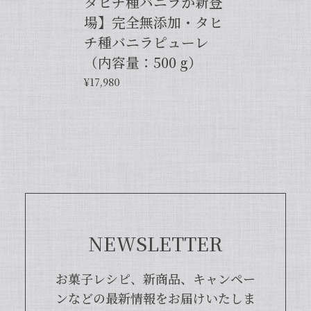
タヒチ種バニラが新登
場】完全無添加・タヒ
【バニラペーストよりワンランク上の天然の香り】【揮発成分が無いため加熱しても香りが揮発しない優れもの！】完全無添加・バニラピューレ（内容量：50 g）
2024/06/14
チ種バニラピューレ
（内容量：500 g）
プリンをよく作るので購入しました。 今までは安価
¥17,980
なバニラエッセンスを仕方なく使っていました。 バ
ニラビーンズは手間がかかるし、バニラペーストは添
加物入っているし… 色々調べているうちに、無添加
のこちらの商品に辿り着きました。 やはり本物は違
いますね！ プリンだけでなくクッキーやマフィン等
にも使って楽しんでます♪
この度は当店をご利用いただきまして、
誠にありがとうございます！完全無添
加・バニラピューレを気に入ってくださ
NEWSLETTER
り、大変嬉しく思います。こちらの商品
は天然のバニラビーンズを香り成分が豊
富な莢ごとピューレにした商品でござい
お菓子レシピ、新商品、キャンペー
まして、バニラビーンズよりお得で、さ
ンなどの最新情報をお届けいたしま
らに使いやすくなった当店オリジナルの