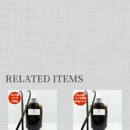
然違いますよ。お菓子作りが大好きな人にぜひ使っ
て違いを感じてほしいです！
【非アルコール/希少なタヒチ種バニラが新登場】完全無添加・タヒチ種バニラピューレ（内容量：100 g）
2026/06/09
フタを開けた瞬間から甘い香りが広がり チューブ入
りでとても使いやすいです✨ 初めてカスタードクリ
ームを作りましたが 熱に強く市販品に負けない位の
味わいでした💖
RELATED ITEMS
セット タヒチ種 + ブルボン種 10本 サイズだけ訳あり バニラビーンズ VANILLA VILLAGE
2026/01/28
【スタンドパック※通常サイズ】完全無添加・天然バニラ蜜_送料無料（200g）/バニラシロップ/シロップ/バニラビーンズ/製菓材料/バニラペースト/バニラエッセンス/ギフト
2025/05/31