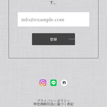
す。
商品となっております。また、「バニラ
ビレッジnote」と検索いただくと、バ
ニラピューレを使用した世界中のお菓子
レシピも100種類以上ご紹介しておりま
すので、もしご興味ございましたら、ぜ
ひチェックしてみてくださいませ。また
機会がございましたら、当店をよろしく
お願い申し上げます。
登録
【本数多いほど1本価格がお得！】【ブルボン種Sグレード・バニラビーンズ・20本】
2024/04/18
いつもお店で使わさせてもらってます。 バニラの香
りも良く、あの量でお値段も安くとても使いやすい
です。
プライバシーポリシー
いつも当店をご利用いただきまして、誠
特定商取引法に基づく表記
にありがとうございます。オリジナルバ