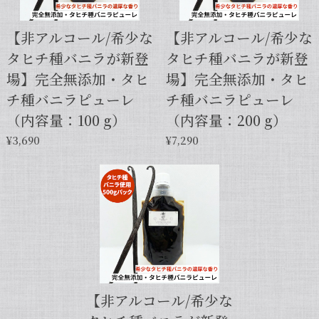
【非アルコール/希少な
【非アルコール/希少な
タヒチ種バニラが新登
タヒチ種バニラが新登
【本数多いほど1本価格がお得！】【サイズだけ訳ありグレード 12cm・バニラビーンズ・5本】
場】完全無添加・タヒ
場】完全無添加・タヒ
2025/01/05
チ種バニラピューレ
チ種バニラピューレ
発送が早くて助かりました。 バニラの香りも良かっ
（内容量：100 g）
（内容量：200 g）
たので、次回の発注します。
¥3,690
¥7,290
この度は当店をご利用いただきまして、
誠にありがとうございます！こちらこそ
スムーズなお取引をしていただき感謝申
し上げます。また機会がございました
ら、キャラメルのように甘くほのかに香
るブルボン種バニラもお試しくださいま
せ。今後とも当店を何卒よろしくお願い
申し上げます。
【非アルコール/希少な