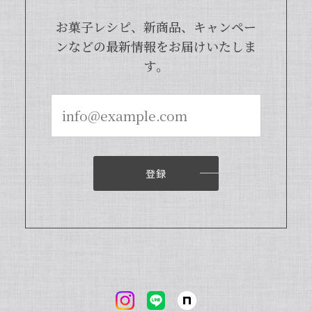
は天然のバニラビーンズを香り成分が豊
富な莢ごとピューレにした商品でござい
お菓子レシピ、新商品、キャンペー
まして、バニラビーンズよりお得で、さ
ンなどの最新情報をお届けいたしま
らに使いやすくなった当店オリジナルの
す。
商品となっております。また、「バニラ
ビレッジnote」と検索いただくと、バ
ニラピューレを使用した世界中のお菓子
レシピも100種類以上ご紹介しておりま
すので、もしご興味ございましたら、ぜ
ひチェックしてみてくださいませ。また
機会がございましたら、当店をよろしく
お願い申し上げます。
登録
【本数多いほど1本価格がお得！】【ブルボン種Sグレード・バニラビーンズ・20本】
2024/04/18
いつもお店で使わさせてもらってます。 バニラの香
りも良く、あの量でお値段も安くとても使いやすい