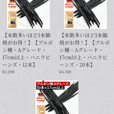
【スタンドパック※通常サイズ】完全無添加・天然バニラ蜜_送料無料（200g）/バニラシロップ/シロップ/バニラビーンズ/製菓材料/バニラペースト/バニラエッセンス/ギフト
2025/05/31
【本数多いほど1本価
【本数多いほど1本価
格がお得！】【ブルボ
格がお得！】【ブルボ
【本数多いほど1本価格がお得！】【サイズだけ訳ありグレード 12cm・バニラビーンズ・5本】
ン種・Aグレード・
ン種・Aグレード・
2025/01/05
17cm以上・バニラビ
17cm以上・バニラビ
発送が早くて助かりました。 バニラの香りも良かっ
ーンズ・12本】
ーンズ・20本】
たので、次回の発注します。
¥3,200
¥4,700
この度は当店をご利用いただきまして、
誠にありがとうございます！こちらこそ
スムーズなお取引をしていただき感謝申
し上げます。また機会がございました
ら、キャラメルのように甘くほのかに香
るブルボン種バニラもお試しくださいま