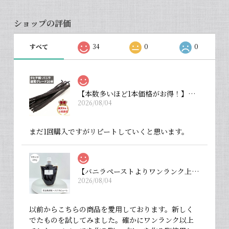
ショップの評価
すべて
34
0
0
【本数多いほど1本価格がお得！】【タヒチ種・通常グレード 13cm・バニラビーンズ・20本】
2026/08/04
まだ1回購入ですがリピートしていくと思います。
【バニラペーストよりワンランク上の天然の香り】【揮発成分が無いため加熱しても香りが揮発しない優れもの！】完全無添加・バニラピューレ（内容量：中サイズ 200 g）
2026/08/04
以前からこちらの商品を愛用しております。新しく
でたものを試してみました。確かにワンランク以上