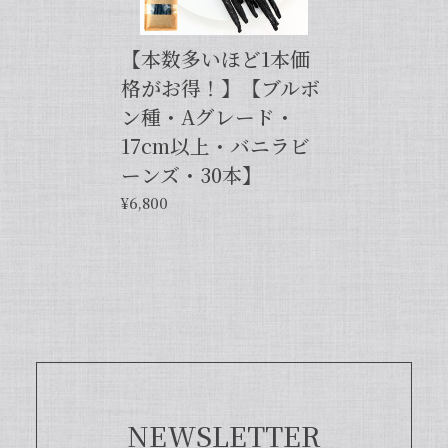
せ。今後とも当店を何卒よろしくお願い
申し上げます。
【本数多いほど1本価
格がお得！】【ブルボ
ン種・Aグレード・
【バニラペーストよりワンランク上の天然の香り】【揮発成分が無いため加熱しても香りが揮発しない優れもの！】完全無添加・バニラピューレ（内容量：50 g）
2024/06/14
17cm以上・バニラビ
ーンズ・30本】
プリンをよく作るので購入しました。 今までは安価
¥6,800
なバニラエッセンスを仕方なく使っていました。 バ
ニラビーンズは手間がかかるし、バニラペーストは添
加物入っているし… 色々調べているうちに、無添加
のこちらの商品に辿り着きました。 やはり本物は違
いますね！ プリンだけでなくクッキーやマフィン等
にも使って楽しんでます♪
この度は当店をご利用いただきまして、
誠にありがとうございます！完全無添
加・バニラピューレを気に入ってくださ
NEWSLETTER
り、大変嬉しく思います。こちらの商品