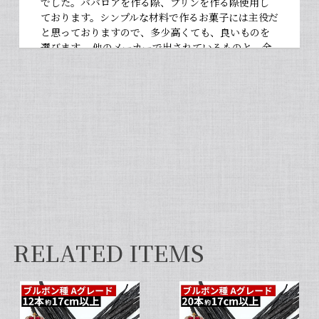
でした。ババロアを作る際、プリンを作る際使用し
ております。シンプルな材料で作るお菓子には主役だ
と思っておりますので、多少高くても、良いものを
選びます。 他のメーカーで出されているものと、全
然違いますよ。お菓子作りが大好きな人にぜひ使っ
て違いを感じてほしいです！
【非アルコール/希少なタヒチ種バニラが新登場】完全無添加・タヒチ種バニラピューレ（内容量：100 g）
2026/06/09
フタを開けた瞬間から甘い香りが広がり チューブ入
りでとても使いやすいです✨ 初めてカスタードクリ
ームを作りましたが 熱に強く市販品に負けない位の
味わいでした💖
RELATED ITEMS
セット タヒチ種 + ブルボン種 10本 サイズだけ訳あり バニラビーンズ VANILLA VILLAGE
2026/01/28