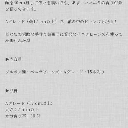
顔を30cm離して匂いを嗅いでも、あまーいバニラの香りが鼻
を伝ってきます。
Aグレード（鞘17 cm以上）で、鞘の中のビーンズも沢山！
あなたの素敵な手作りお菓子に贅沢なバニラビーンズを使って
みませんか♫
▶︎内容量
ブルボン種・バニラビーンズ・Aグレード・15本入り
▶︎品質
Aグレード（17 cm以上）
太さ：7 mm以上
水分含水率：30 %