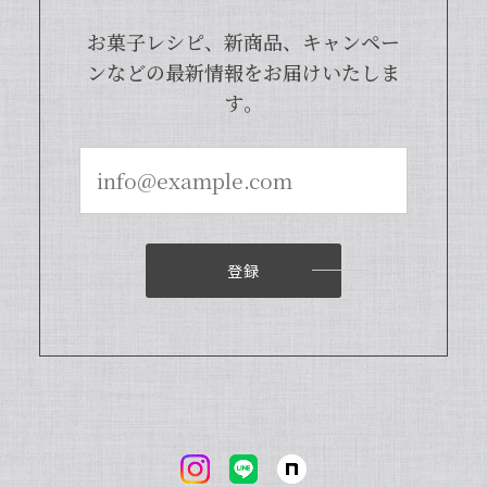
は天然のバニラビーンズを香り成分が豊
富な莢ごとピューレにした商品でござい
お菓子レシピ、新商品、キャンペー
まして、バニラビーンズよりお得で、さ
ンなどの最新情報をお届けいたしま
らに使いやすくなった当店オリジナルの
す。
商品となっております。また、「バニラ
ビレッジnote」と検索いただくと、バ
ニラピューレを使用した世界中のお菓子
レシピも100種類以上ご紹介しておりま
すので、もしご興味ございましたら、ぜ
ひチェックしてみてくださいませ。また
機会がございましたら、当店をよろしく
お願い申し上げます。
登録
【本数多いほど1本価格がお得！】【ブルボン種Sグレード・バニラビーンズ・20本】
2024/04/18
いつもお店で使わさせてもらってます。 バニラの香
りも良く、あの量でお値段も安くとても使いやすい