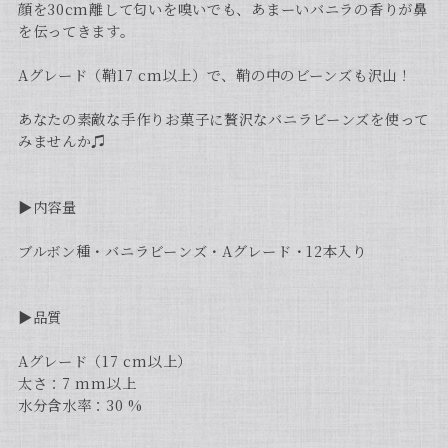
顔を30cm離して匂いを嗅いでも、あまーいバニラの香りが鼻
を伝ってきます。
Aグレード（鞘17 cm以上）で、鞘の中のビーンズも沢山！
あなたの素敵な手作りお菓子に贅沢なバニラビーンズを使って
みませんか♫
▶︎内容量
ブルボン種・バニラビーンズ・Aグレード・12本入り
▶︎品質
Aグレード（17 cm以上）
太さ：7 mm以上
水分含水率：30 %