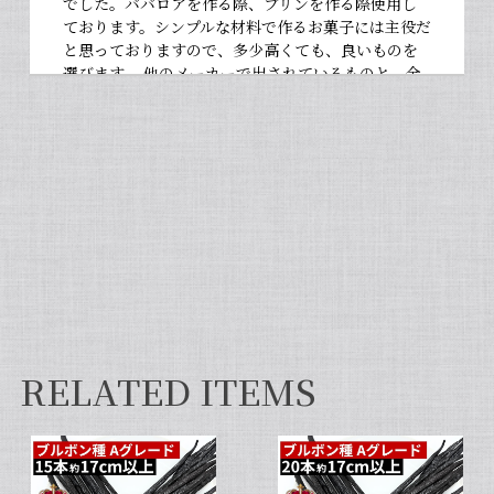
でした。ババロアを作る際、プリンを作る際使用し
ております。シンプルな材料で作るお菓子には主役だ
と思っておりますので、多少高くても、良いものを
選びます。 他のメーカーで出されているものと、全
然違いますよ。お菓子作りが大好きな人にぜひ使っ
て違いを感じてほしいです！
【非アルコール/希少なタヒチ種バニラが新登場】完全無添加・タヒチ種バニラピューレ（内容量：100 g）
2026/06/09
フタを開けた瞬間から甘い香りが広がり チューブ入
りでとても使いやすいです✨ 初めてカスタードクリ
ームを作りましたが 熱に強く市販品に負けない位の
味わいでした💖
RELATED ITEMS
セット タヒチ種 + ブルボン種 10本 サイズだけ訳あり バニラビーンズ VANILLA VILLAGE
2026/01/28