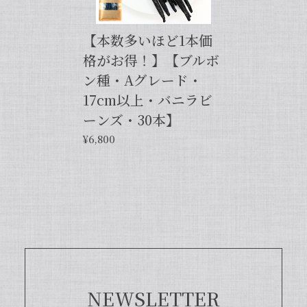
せ。今後とも当店を何卒よろしくお願い
申し上げます。
【本数多いほど1本価
格がお得！】【ブルボ
ン種・Aグレード・
【バニラペーストよりワンランク上の天然の香り】【揮発成分が無いため加熱しても香りが揮発しない優れもの！】完全無添加・バニラピューレ（内容量：50 g）
2024/06/14
17cm以上・バニラビ
ーンズ・30本】
プリンをよく作るので購入しました。 今までは安価
¥6,800
なバニラエッセンスを仕方なく使っていました。 バ
ニラビーンズは手間がかかるし、バニラペーストは添
加物入っているし… 色々調べているうちに、無添加
のこちらの商品に辿り着きました。 やはり本物は違
いますね！ プリンだけでなくクッキーやマフィン等
にも使って楽しんでます♪
この度は当店をご利用いただきまして、
誠にありがとうございます！完全無添
加・バニラピューレを気に入ってくださ
NEWSLETTER
り、大変嬉しく思います。こちらの商品