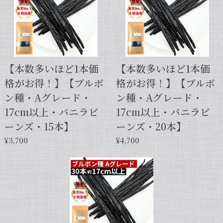
【スタンドパック※通常サイズ】完全無添加・天然バニラ蜜_送料無料（200g）/バニラシロップ/シロップ/バニラビーンズ/製菓材料/バニラペースト/バニラエッセンス/ギフト
2025/05/31
【本数多いほど1本価
【本数多いほど1本価
格がお得！】【ブルボ
格がお得！】【ブルボ
【本数多いほど1本価格がお得！】【サイズだけ訳ありグレード 12cm・バニラビーンズ・5本】
ン種・Aグレード・
ン種・Aグレード・
2025/01/05
17cm以上・バニラビ
17cm以上・バニラビ
発送が早くて助かりました。 バニラの香りも良かっ
ーンズ・15本】
ーンズ・20本】
たので、次回の発注します。
¥3,700
¥4,700
この度は当店をご利用いただきまして、
誠にありがとうございます！こちらこそ
スムーズなお取引をしていただき感謝申
し上げます。また機会がございました
ら、キャラメルのように甘くほのかに香
るブルボン種バニラもお試しくださいま