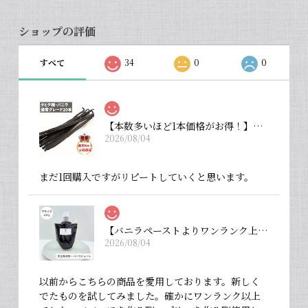
ショップの評価
すべて
34
0
0
【本数多いほど1本価格がお得！】【タヒチ種・通常グレード 13cm・バニラビーンズ・20本】
2026/08/04
まだ1回購入ですがリピートしていくと思います。
【バニラペーストよりワンランク上の天然の香り】【揮発成分が無いため加熱しても香りが揮発しない優れもの！】完全無添加・バニラピューレ（内容量：中サイズ 200 g）
2026/08/04
以前からこちらの商品を愛用しております。新しく
でたものを試してみました。確かにワンランク以上