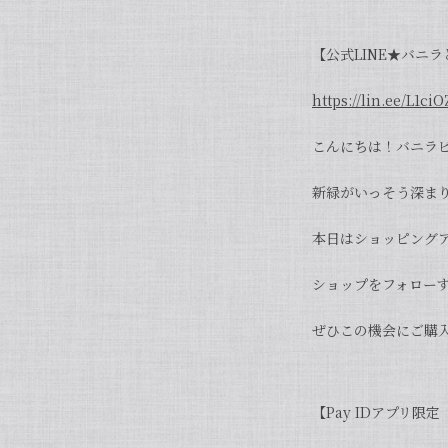
【公式LINE★バニ
https://lin.ee/L1ciO
こんにちは！バニラ
新緑がいっそう深ま
本日はショッピングア
ショップをフォローす
ぜひこの機会にご購
【Pay IDアプリ限