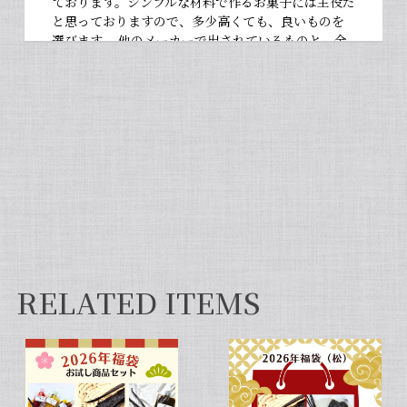
ております。シンプルな材料で作るお菓子には主役だ
と思っておりますので、多少高くても、良いものを
選びます。 他のメーカーで出されているものと、全
然違いますよ。お菓子作りが大好きな人にぜひ使っ
て違いを感じてほしいです！
【非アルコール/希少なタヒチ種バニラが新登場】完全無添加・タヒチ種バニラピューレ（内容量：100 g）
2026/06/09
フタを開けた瞬間から甘い香りが広がり チューブ入
りでとても使いやすいです✨ 初めてカスタードクリ
ームを作りましたが 熱に強く市販品に負けない位の
味わいでした💖
RELATED ITEMS
セット タヒチ種 + ブルボン種 10本 サイズだけ訳あり バニラビーンズ VANILLA VILLAGE
2026/01/28