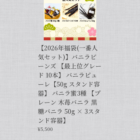
申し上げます。
【バニラペーストよりワンランク上の天然の香り】【揮発成分が無いため加熱しても香りが揮発しない優れもの！】完全無添加・バニラピューレ（内容量：50 g）
2024/06/14
【2026年福袋(一番人
プリンをよく作るので購入しました。 今までは安価
気セット)】バニラビ
なバニラエッセンスを仕方なく使っていました。 バ
ーンズ 【最上位グレー
ニラビーンズは手間がかかるし、バニラペーストは添
加物入っているし… 色々調べているうちに、無添加
ド 10本】 バニラピュ
のこちらの商品に辿り着きました。 やはり本物は違
ーレ【50g スタンド容
いますね！ プリンだけでなくクッキーやマフィン等
器】 バニラ蜜3種 【プ
にも使って楽しんでます♪
レーン 木苺バニラ 黒
糖バニラ 50g × 3スタ
この度は当店をご利用いただきまして、
誠にありがとうございます！完全無添
ンド容器】
加・バニラピューレを気に入ってくださ
¥5,500
り、大変嬉しく思います。こちらの商品
は天然のバニラビーンズを香り成分が豊