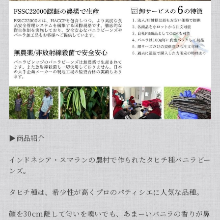
▶︎商品紹介
インドネシア・スマランの農村で作られたタヒチ種バニラビー
ンズ。
タヒチ種は、希少性が高くプロのパティシエに人気な品種。
顔を30cm離して匂いを嗅いでも、あまーいバニラの香りが鼻