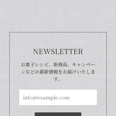
富な莢ごとピューレにした商品でござい
まして、バニラビーンズよりお得で、さ
らに使いやすくなった当店オリジナルの
商品となっております。また、「バニラ
ビレッジnote」と検索いただくと、バ
ニラピューレを使用した世界中のお菓子
レシピも100種類以上ご紹介しておりま
すので、もしご興味ございましたら、ぜ
ひチェックしてみてくださいませ。また
NEWSLETTER
機会がございましたら、当店をよろしく
お願い申し上げます。
お菓子レシピ、新商品、キャンペー
ンなどの最新情報をお届けいたしま
す。
【本数多いほど1本価格がお得！】【ブルボン種Sグレード・バニラビーンズ・20本】
2024/04/18
いつもお店で使わさせてもらってます。 バニラの香
りも良く、あの量でお値段も安くとても使いやすい
です。