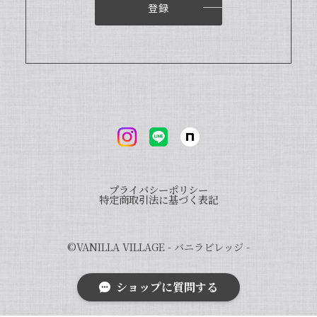
登録
いつも当店をご利用いただきまして、誠
にありがとうございます。オリジナルバ
ニラビーンズを気に入っていただき、大
変嬉しく思います。ぜひ様々なお菓子に
当店のバニラをご使用いただければ幸い
です。また、「バニラビレッジnote」
と検索いただくと、100種類以上のバニ
ラを使った世界のお菓子レシピもご紹介
しております。こちらもご興味ございま
したら、ぜひチェックしてみてください
ませ。また機会がございましたら、よろ
しくお願い申し上げます。
プライバシーポリシー
特定商取引法に基づく表記
©︎VANILLA VILLAGE - バニラビレッジ -
完全無添加・天然バニラ蜜セット_送料無料（小瓶50g × 3個）/バニラシロップ/シロップ/バニラビーンズ/製菓材料/バニラペースト/バニラエッセンス/ギフト
2023/09/09
ショップに質問する