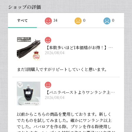
ショップの評価
すべて
34
0
0
【本数多いほど1本価格がお得！】【タヒチ種・通常グレード 13cm・バニラビーンズ・20本】
2026/08/04
まだ1回購入ですがリピートしていくと思います。
【バニラペーストよりワンランク上の天然の香り】【揮発成分が無いため加熱しても香りが揮発しない優れもの！】完全無添加・バニラピューレ（内容量：中サイズ 200 g）
2026/08/04
以前からこちらの商品を愛用しております。新しく
でたものを試してみました。確かにワンランク以上
でした。ババロアを作る際、プリンを作る際使用し