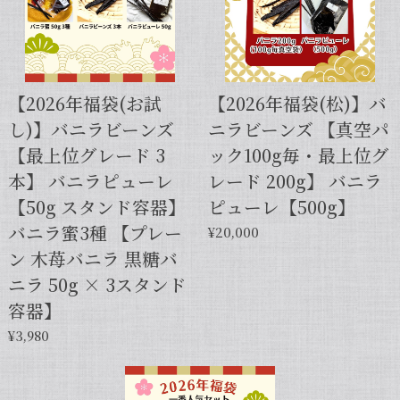
【スタンドパック※通常サイズ】完全無添加・天然バニラ蜜_送料無料（200g）/バニラシロップ/シロップ/バニラビーンズ/製菓材料/バニラペースト/バニラエッセンス/ギフト
2025/05/31
【2026年福袋(お試
【2026年福袋(松)】バ
し)】バニラビーンズ
ニラビーンズ 【真空パ
【本数多いほど1本価格がお得！】【サイズだけ訳ありグレード 12cm・バニラビーンズ・5本】
【最上位グレード 3
ック100g毎・最上位グ
2025/01/05
本】 バニラピューレ
レード 200g】 バニラ
発送が早くて助かりました。 バニラの香りも良かっ
【50g スタンド容器】
ピューレ【500g】
たので、次回の発注します。
バニラ蜜3種 【プレー
¥20,000
ン 木苺バニラ 黒糖バ
この度は当店をご利用いただきまして、
ニラ 50g × 3スタンド
誠にありがとうございます！こちらこそ
容器】
スムーズなお取引をしていただき感謝申
し上げます。また機会がございました
¥3,980
ら、キャラメルのように甘くほのかに香
るブルボン種バニラもお試しくださいま
せ。今後とも当店を何卒よろしくお願い