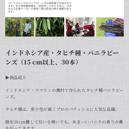
インドネシア産・タヒチ種・バニラビー
ンズ（15 cm以上、30本）
▶︎商品紹介
インドネシア・スマランの農村で作られたタヒチ種バニラビー
ンズ。
タヒチ種は、希少性が高くプロのパティシエに人気な品種。
顔を30cm離して匂いを嗅いでも、あまーいバニラの香りが鼻
を伝ってきます。