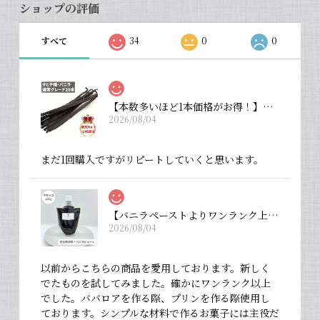
ショップの評価
すべて
34
0
0
【本数多いほど1本価格がお得！】【タヒチ種・通常グレード 13cm・バニラビーンズ・20本】
2026/08/04
まだ1回購入ですがリピートしていくと思います。
【バニラペーストよりワンランク上の天然の香り】【揮発成分が無いため加熱しても香りが揮発しない優れもの！】完全無添加・バニラピューレ（内容量：中サイズ 200 g）
2026/08/04
以前からこちらの商品を愛用しております。新しく
でたものを試してみました。確かにワンランク以上
でした。ババロアを作る際、プリンを作る際使用し
ております。シンプルな材料で作るお菓子には主役だ