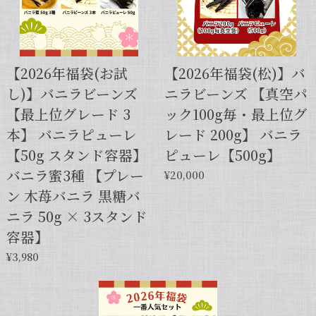
【スタンドパック※通常サイズ】完全無添加・天然バニラ蜜_送料無料（200g）/バニラシロップ/シロップ/バニラビーンズ/製菓材料/バニラペースト/バニラエッセンス/ギフト
2025/05/31
【2026年福袋(お試
【2026年福袋(松)】バ
し)】バニラビーンズ
ニラビーンズ 【真空パ
【本数多いほど1本価格がお得！】【サイズだけ訳ありグレード 12cm・バニラビーンズ・5本】
【最上位グレード 3
ック100g毎・最上位グ
2025/01/05
本】 バニラピューレ
レード 200g】 バニラ
発送が早くて助かりました。 バニラの香りも良かっ
【50g スタンド容器】
ピューレ【500g】
たので、次回の発注します。
バニラ蜜3種 【プレー
¥20,000
ン 木苺バニラ 黒糖バ
この度は当店をご利用いただきまして、
ニラ 50g × 3スタンド
誠にありがとうございます！こちらこそ
容器】
スムーズなお取引をしていただき感謝申
し上げます。また機会がございました
¥3,980
ら、キャラメルのように甘くほのかに香
るブルボン種バニラもお試しくださいま
せ。今後とも当店を何卒よろしくお願い
申し上げます。