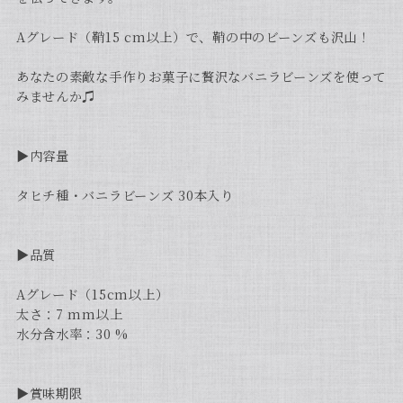
Aグレード（鞘15 cm以上）で、鞘の中のビーンズも沢山！
あなたの素敵な手作りお菓子に贅沢なバニラビーンズを使って
みませんか♫
▶︎内容量
タヒチ種・バニラビーンズ 30本入り
▶︎品質
Aグレード（15cm以上）
太さ：7 mm以上
水分含水率：30 %
▶︎賞味期限