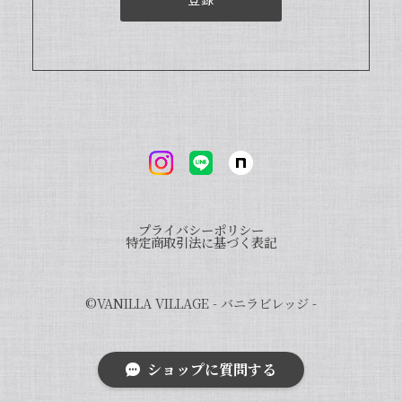
いつも当店をご利用いただきまして、誠
にありがとうございます。オリジナルバ
ニラビーンズを気に入っていただき、大
変嬉しく思います。ぜひ様々なお菓子に
当店のバニラをご使用いただければ幸い
です。また、「バニラビレッジnote」
と検索いただくと、100種類以上のバニ
ラを使った世界のお菓子レシピもご紹介
しております。こちらもご興味ございま
したら、ぜひチェックしてみてください
ませ。また機会がございましたら、よろ
しくお願い申し上げます。
プライバシーポリシー
特定商取引法に基づく表記
©︎VANILLA VILLAGE - バニラビレッジ -
完全無添加・天然バニラ蜜セット_送料無料（小瓶50g × 3個）/バニラシロップ/シロップ/バニラビーンズ/製菓材料/バニラペースト/バニラエッセンス/ギフト
2023/09/09
ショップに質問する