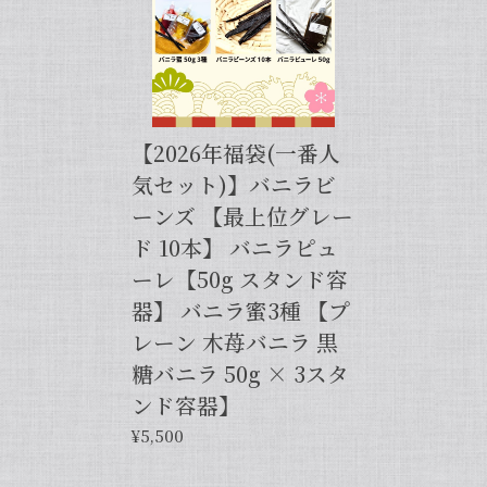
【バニラペーストよりワンランク上の天然の香り】【揮発成分が無いため加熱しても香りが揮発しない優れもの！】完全無添加・バニラピューレ（内容量：50 g）
2024/06/14
【2026年福袋(一番人
プリンをよく作るので購入しました。 今までは安価
気セット)】バニラビ
なバニラエッセンスを仕方なく使っていました。 バ
ーンズ 【最上位グレー
ニラビーンズは手間がかかるし、バニラペーストは添
加物入っているし… 色々調べているうちに、無添加
ド 10本】 バニラピュ
のこちらの商品に辿り着きました。 やはり本物は違
ーレ【50g スタンド容
いますね！ プリンだけでなくクッキーやマフィン等
器】 バニラ蜜3種 【プ
にも使って楽しんでます♪
レーン 木苺バニラ 黒
糖バニラ 50g × 3スタ
この度は当店をご利用いただきまして、
誠にありがとうございます！完全無添
ンド容器】
加・バニラピューレを気に入ってくださ
¥5,500
り、大変嬉しく思います。こちらの商品
は天然のバニラビーンズを香り成分が豊
富な莢ごとピューレにした商品でござい