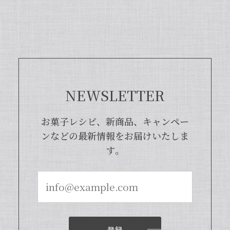
まして、バニラビーンズよりお得で、さ
らに使いやすくなった当店オリジナルの
商品となっております。また、「バニラ
ビレッジnote」と検索いただくと、バ
ニラピューレを使用した世界中のお菓子
レシピも100種類以上ご紹介しておりま
すので、もしご興味ございましたら、ぜ
ひチェックしてみてくださいませ。また
NEWSLETTER
機会がございましたら、当店をよろしく
お願い申し上げます。
お菓子レシピ、新商品、キャンペー
ンなどの最新情報をお届けいたしま
す。
【本数多いほど1本価格がお得！】【ブルボン種Sグレード・バニラビーンズ・20本】
2024/04/18
いつもお店で使わさせてもらってます。 バニラの香
りも良く、あの量でお値段も安くとても使いやすい
です。
登録