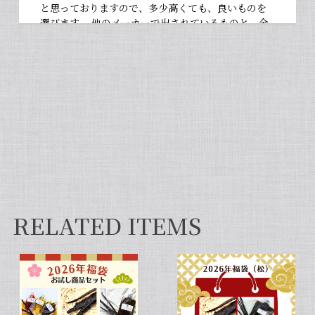
と思っておりますので、多少高くても、良いものを
選びます。 他のメーカーで出されているものと、全
然違いますよ。お菓子作りが大好きな人にぜひ使っ
て違いを感じてほしいです！
【非アルコール/希少なタヒチ種バニラが新登場】完全無添加・タヒチ種バニラピューレ（内容量：100 g）
2026/06/09
フタを開けた瞬間から甘い香りが広がり チューブ入
りでとても使いやすいです✨ 初めてカスタードクリ
ームを作りましたが 熱に強く市販品に負けない位の
味わいでした💖
RELATED ITEMS
セット タヒチ種 + ブルボン種 10本 サイズだけ訳あり バニラビーンズ VANILLA VILLAGE
2026/01/28