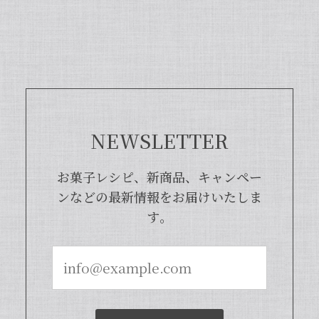
富な莢ごとピューレにした商品でござい
まして、バニラビーンズよりお得で、さ
らに使いやすくなった当店オリジナルの
商品となっております。また、「バニラ
ビレッジnote」と検索いただくと、バ
ニラピューレを使用した世界中のお菓子
レシピも100種類以上ご紹介しておりま
すので、もしご興味ございましたら、ぜ
ひチェックしてみてくださいませ。また
NEWSLETTER
機会がございましたら、当店をよろしく
お願い申し上げます。
お菓子レシピ、新商品、キャンペー
ンなどの最新情報をお届けいたしま
す。
【本数多いほど1本価格がお得！】【ブルボン種Sグレード・バニラビーンズ・20本】
2024/04/18
いつもお店で使わさせてもらってます。 バニラの香
りも良く、あの量でお値段も安くとても使いやすい
です。