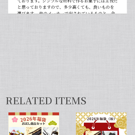
ております。シンプルな材料で作るお菓子には主役だ
と思っておりますので、多少高くても、良いものを
選びます。 他のメーカーで出されているものと、全
然違いますよ。お菓子作りが大好きな人にぜひ使っ
て違いを感じてほしいです！
【非アルコール/希少なタヒチ種バニラが新登場】完全無添加・タヒチ種バニラピューレ（内容量：100 g）
2026/06/09
フタを開けた瞬間から甘い香りが広がり チューブ入
りでとても使いやすいです✨ 初めてカスタードクリ
ームを作りましたが 熱に強く市販品に負けない位の
味わいでした💖
RELATED ITEMS
セット タヒチ種 + ブルボン種 10本 サイズだけ訳あり バニラビーンズ VANILLA VILLAGE
2026/01/28