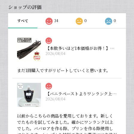
ショップの評価
すべて
34
0
0
【本数多いほど1本価格がお得！】【タヒチ種・通常グレード 13cm・バニラビーンズ・20本】
2026/08/04
まだ1回購入ですがリピートしていくと思います。
【バニラペーストよりワンランク上の天然の香り】【揮発成分が無いため加熱しても香りが揮発しない優れもの！】完全無添加・バニラピューレ（内容量：中サイズ 200 g）
2026/08/04
以前からこちらの商品を愛用しております。新しく
でたものを試してみました。確かにワンランク以上
でした。ババロアを作る際、プリンを作る際使用し