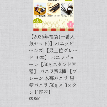
申し上げます。
【バニラペーストよりワンランク上の天然の香り】【揮発成分が無いため加熱しても香りが揮発しない優れもの！】完全無添加・バニラピューレ（内容量：50 g）
2024/06/14
【2026年福袋(一番人
プリンをよく作るので購入しました。 今までは安価
気セット)】バニラビ
なバニラエッセンスを仕方なく使っていました。 バ
ーンズ 【最上位グレー
ニラビーンズは手間がかかるし、バニラペーストは添
加物入っているし… 色々調べているうちに、無添加
ド 10本】 バニラピュ
のこちらの商品に辿り着きました。 やはり本物は違
ーレ【50g スタンド容
いますね！ プリンだけでなくクッキーやマフィン等
器】 バニラ蜜3種 【プ
にも使って楽しんでます♪
レーン 木苺バニラ 黒
糖バニラ 50g × 3スタ
この度は当店をご利用いただきまして、
誠にありがとうございます！完全無添
ンド容器】
加・バニラピューレを気に入ってくださ
¥5,500
り、大変嬉しく思います。こちらの商品
は天然のバニラビーンズを香り成分が豊