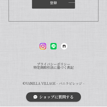
登録
いつも当店をご利用いただきまして、誠
にありがとうございます。オリジナルバ
ニラビーンズを気に入っていただき、大
変嬉しく思います。ぜひ様々なお菓子に
当店のバニラをご使用いただければ幸い
です。また、「バニラビレッジnote」
と検索いただくと、100種類以上のバニ
ラを使った世界のお菓子レシピもご紹介
しております。こちらもご興味ございま
したら、ぜひチェックしてみてください
ませ。また機会がございましたら、よろ
しくお願い申し上げます。
プライバシーポリシー
特定商取引法に基づく表記
©︎VANILLA VILLAGE - バニラビレッジ -
完全無添加・天然バニラ蜜セット_送料無料（小瓶50g × 3個）/バニラシロップ/シロップ/バニラビーンズ/製菓材料/バニラペースト/バニラエッセンス/ギフト
2023/09/09
ショップに質問する