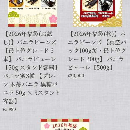
【スタンドパック※通常サイズ】完全無添加・天然バニラ蜜_送料無料（200g）/バニラシロップ/シロップ/バニラビーンズ/製菓材料/バニラペースト/バニラエッセンス/ギフト
2025/05/31
【2026年福袋(お試
【2026年福袋(松)】バ
し)】バニラビーンズ
ニラビーンズ 【真空パ
【本数多いほど1本価格がお得！】【サイズだけ訳ありグレード 12cm・バニラビーンズ・5本】
【最上位グレード 3
ック100g毎・最上位グ
2025/01/05
本】 バニラピューレ
レード 200g】 バニラ
発送が早くて助かりました。 バニラの香りも良かっ
【50g スタンド容器】
ピューレ【500g】
たので、次回の発注します。
バニラ蜜3種 【プレー
¥20,000
ン 木苺バニラ 黒糖バ
この度は当店をご利用いただきまして、
ニラ 50g × 3スタンド
誠にありがとうございます！こちらこそ
容器】
スムーズなお取引をしていただき感謝申
し上げます。また機会がございました
¥3,980
ら、キャラメルのように甘くほのかに香
るブルボン種バニラもお試しくださいま
せ。今後とも当店を何卒よろしくお願い