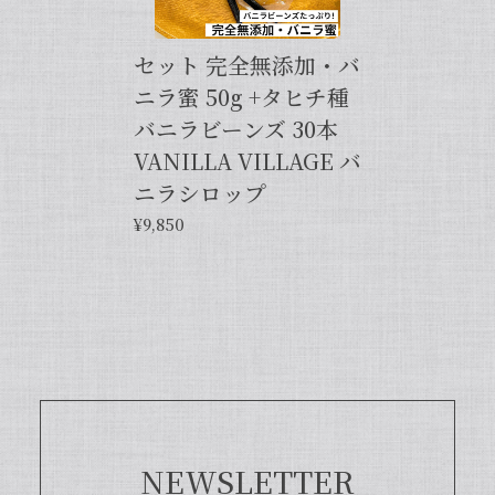
せ。今後とも当店を何卒よろしくお願い
申し上げます。
セット 完全無添加・バ
ニラ蜜 50g +タヒチ種
バニラビーンズ 30本
【バニラペーストよりワンランク上の天然の香り】【揮発成分が無いため加熱しても香りが揮発しない優れもの！】完全無添加・バニラピューレ（内容量：50 g）
2024/06/14
VANILLA VILLAGE バ
ニラシロップ
プリンをよく作るので購入しました。 今までは安価
¥9,850
なバニラエッセンスを仕方なく使っていました。 バ
ニラビーンズは手間がかかるし、バニラペーストは添
加物入っているし… 色々調べているうちに、無添加
のこちらの商品に辿り着きました。 やはり本物は違
いますね！ プリンだけでなくクッキーやマフィン等
にも使って楽しんでます♪
この度は当店をご利用いただきまして、
誠にありがとうございます！完全無添
加・バニラピューレを気に入ってくださ
NEWSLETTER
り、大変嬉しく思います。こちらの商品