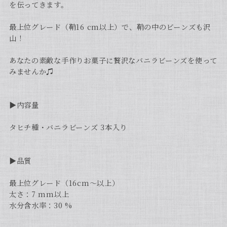
を伝ってきます。
最上位グレード（鞘16 cm以上）で、鞘の中のビーンズも沢
山！
あなたの素敵な手作りお菓子に贅沢なバニラビーンズを使って
みませんか♫
▶︎内容量
タヒチ種・バニラビーンズ 3本入り
▶︎品質
最上位グレード（16cm〜以上）
太さ：7 mm以上
水分含水率：30 %