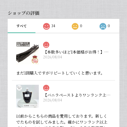
ショップの評価
すべて
34
0
0
【本数多いほど1本価格がお得！】【タヒチ種・通常グレード 13cm・バニラビーンズ・20本】
2026/08/04
まだ1回購入ですがリピートしていくと思います。
【バニラペーストよりワンランク上の天然の香り】【揮発成分が無いため加熱しても香りが揮発しない優れもの！】完全無添加・バニラピューレ（内容量：中サイズ 200 g）
2026/08/04
以前からこちらの商品を愛用しております。新しく
でたものを試してみました。確かにワンランク以上