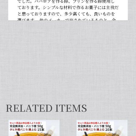
でした。ババロアを作る際、プリンを作る際使用し
ております。シンプルな材料で作るお菓子には主役だ
と思っておりますので、多少高くても、良いものを
選びます。 他のメーカーで出されているものと、全
然違いますよ。お菓子作りが大好きな人にぜひ使っ
て違いを感じてほしいです！
【非アルコール/希少なタヒチ種バニラが新登場】完全無添加・タヒチ種バニラピューレ（内容量：100 g）
2026/06/09
フタを開けた瞬間から甘い香りが広がり チューブ入
りでとても使いやすいです✨ 初めてカスタードクリ
ームを作りましたが 熱に強く市販品に負けない位の
味わいでした💖
RELATED ITEMS
セット タヒチ種 + ブルボン種 10本 サイズだけ訳あり バニラビーンズ VANILLA VILLAGE
2026/01/28