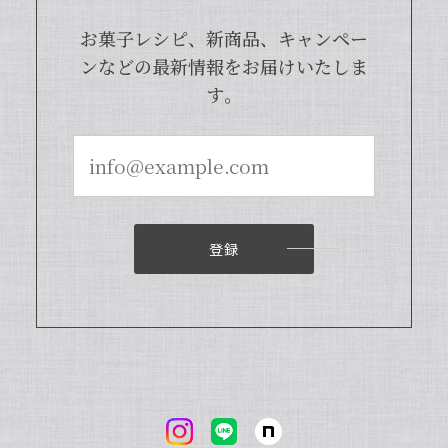
は天然のバニラビーンズを香り成分が豊
富な莢ごとピューレにした商品でござい
お菓子レシピ、新商品、キャンペー
まして、バニラビーンズよりお得で、さ
ンなどの最新情報をお届けいたしま
らに使いやすくなった当店オリジナルの
す。
商品となっております。また、「バニラ
ビレッジnote」と検索いただくと、バ
ニラピューレを使用した世界中のお菓子
レシピも100種類以上ご紹介しておりま
すので、もしご興味ございましたら、ぜ
ひチェックしてみてくださいませ。また
機会がございましたら、当店をよろしく
お願い申し上げます。
登録
【本数多いほど1本価格がお得！】【ブルボン種Sグレード・バニラビーンズ・20本】
2024/04/18
いつもお店で使わさせてもらってます。 バニラの香
りも良く、あの量でお値段も安くとても使いやすい