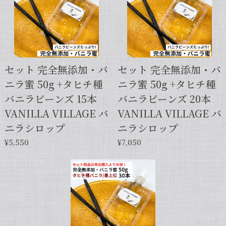
【スタンドパック※通常サイズ】完全無添加・天然バニラ蜜_送料無料（200g）/バニラシロップ/シロップ/バニラビーンズ/製菓材料/バニラペースト/バニラエッセンス/ギフト
2025/05/31
セット 完全無添加・バ
セット 完全無添加・バ
ニラ蜜 50g +タヒチ種
ニラ蜜 50g +タヒチ種
【本数多いほど1本価格がお得！】【サイズだけ訳ありグレード 12cm・バニラビーンズ・5本】
バニラビーンズ 15本
バニラビーンズ 20本
2025/01/05
VANILLA VILLAGE バ
VANILLA VILLAGE バ
発送が早くて助かりました。 バニラの香りも良かっ
ニラシロップ
ニラシロップ
たので、次回の発注します。
¥5,550
¥7,050
この度は当店をご利用いただきまして、
誠にありがとうございます！こちらこそ
スムーズなお取引をしていただき感謝申
し上げます。また機会がございました
ら、キャラメルのように甘くほのかに香
るブルボン種バニラもお試しくださいま