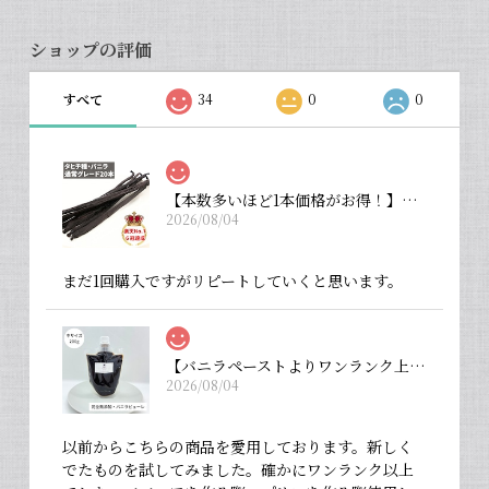
ショップの評価
すべて
34
0
0
【本数多いほど1本価格がお得！】【タヒチ種・通常グレード 13cm・バニラビーンズ・20本】
2026/08/04
まだ1回購入ですがリピートしていくと思います。
【バニラペーストよりワンランク上の天然の香り】【揮発成分が無いため加熱しても香りが揮発しない優れもの！】完全無添加・バニラピューレ（内容量：中サイズ 200 g）
2026/08/04
以前からこちらの商品を愛用しております。新しく
でたものを試してみました。確かにワンランク以上