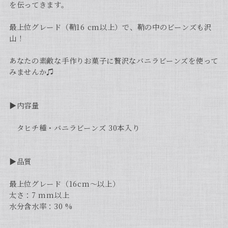
を伝ってきます。
最上位グレード（鞘16 cm以上）で、鞘の中のビーンズも沢
山！
あなたの素敵な手作りお菓子に贅沢なバニラビーンズを使って
みませんか♫
▶︎内容量
タヒチ種・バニラビーンズ 30本入り
▶︎品質
最上位グレード（16cm〜以上）
太さ：7 mm以上
水分含水率：30 %