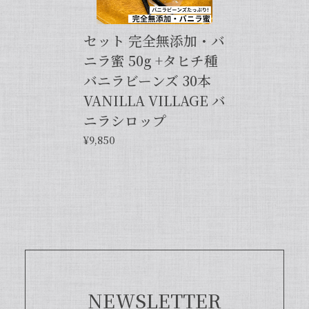
せ。今後とも当店を何卒よろしくお願い
申し上げます。
セット 完全無添加・バ
ニラ蜜 50g +タヒチ種
バニラビーンズ 30本
【バニラペーストよりワンランク上の天然の香り】【揮発成分が無いため加熱しても香りが揮発しない優れもの！】完全無添加・バニラピューレ（内容量：50 g）
2024/06/14
VANILLA VILLAGE バ
ニラシロップ
プリンをよく作るので購入しました。 今までは安価
¥9,850
なバニラエッセンスを仕方なく使っていました。 バ
ニラビーンズは手間がかかるし、バニラペーストは添
加物入っているし… 色々調べているうちに、無添加
のこちらの商品に辿り着きました。 やはり本物は違
いますね！ プリンだけでなくクッキーやマフィン等
にも使って楽しんでます♪
この度は当店をご利用いただきまして、
誠にありがとうございます！完全無添
加・バニラピューレを気に入ってくださ
NEWSLETTER
り、大変嬉しく思います。こちらの商品