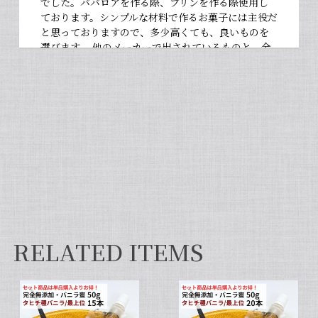
でした。ババロアを作る際、プリンを作る際使用し
ております。シンプルな材料で作るお菓子には主役だ
と思っておりますので、多少高くても、良いものを
選びます。 他のメーカーで出されているものと、全
然違いますよ。お菓子作りが大好きな人にぜひ使っ
て違いを感じてほしいです！
【非アルコール/希少なタヒチ種バニラが新登場】完全無添加・タヒチ種バニラピューレ（内容量：100 g）
2026/06/09
フタを開けた瞬間から甘い香りが広がり チューブ入
りでとても使いやすいです✨ 初めてカスタードクリ
ームを作りましたが 熱に強く市販品に負けない位の
味わいでした💖
RELATED ITEMS
セット タヒチ種 + ブルボン種 10本 サイズだけ訳あり バニラビーンズ VANILLA VILLAGE
2026/01/28