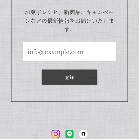
は天然のバニラビーンズを香り成分が豊
富な莢ごとピューレにした商品でござい
お菓子レシピ、新商品、キャンペー
まして、バニラビーンズよりお得で、さ
ンなどの最新情報をお届けいたしま
らに使いやすくなった当店オリジナルの
す。
商品となっております。また、「バニラ
ビレッジnote」と検索いただくと、バ
ニラピューレを使用した世界中のお菓子
レシピも100種類以上ご紹介しておりま
すので、もしご興味ございましたら、ぜ
ひチェックしてみてくださいませ。また
機会がございましたら、当店をよろしく
お願い申し上げます。
登録
【本数多いほど1本価格がお得！】【ブルボン種Sグレード・バニラビーンズ・20本】
2024/04/18
いつもお店で使わさせてもらってます。 バニラの香
りも良く、あの量でお値段も安くとても使いやすい