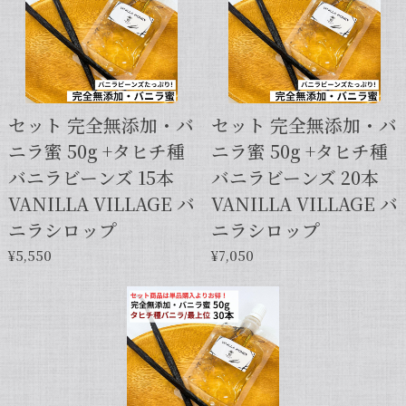
【スタンドパック※通常サイズ】完全無添加・天然バニラ蜜_送料無料（200g）/バニラシロップ/シロップ/バニラビーンズ/製菓材料/バニラペースト/バニラエッセンス/ギフト
2025/05/31
セット 完全無添加・バ
セット 完全無添加・バ
ニラ蜜 50g +タヒチ種
ニラ蜜 50g +タヒチ種
【本数多いほど1本価格がお得！】【サイズだけ訳ありグレード 12cm・バニラビーンズ・5本】
バニラビーンズ 15本
バニラビーンズ 20本
2025/01/05
VANILLA VILLAGE バ
VANILLA VILLAGE バ
発送が早くて助かりました。 バニラの香りも良かっ
ニラシロップ
ニラシロップ
たので、次回の発注します。
¥5,550
¥7,050
この度は当店をご利用いただきまして、
誠にありがとうございます！こちらこそ
スムーズなお取引をしていただき感謝申
し上げます。また機会がございました
ら、キャラメルのように甘くほのかに香
るブルボン種バニラもお試しくださいま