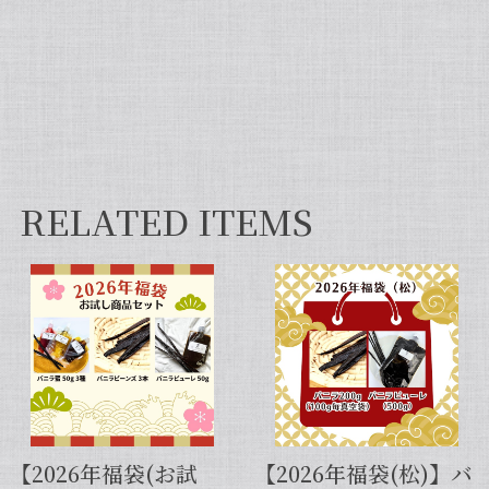
【非アルコール/希少なタヒチ種バニラが新登場】完全無添加・タヒチ種バニラピューレ（内容量：100 g）
2026/06/09
フタを開けた瞬間から甘い香りが広がり チューブ入
りでとても使いやすいです✨ 初めてカスタードクリ
ームを作りましたが 熱に強く市販品に負けない位の
味わいでした💖
RELATED ITEMS
セット タヒチ種 + ブルボン種 10本 サイズだけ訳あり バニラビーンズ VANILLA VILLAGE
2026/01/28
【スタンドパック※通常サイズ】完全無添加・天然バニラ蜜_送料無料（200g）/バニラシロップ/シロップ/バニラビーンズ/製菓材料/バニラペースト/バニラエッセンス/ギフト
2025/05/31
【2026年福袋(お試
【2026年福袋(松)】バ