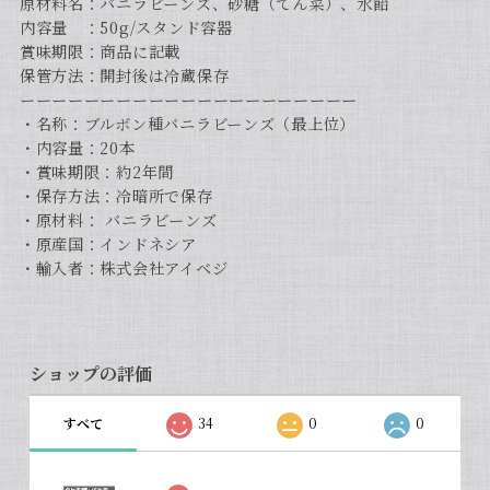
原材料名：バニラビーンズ、砂糖（てん菜）、水飴
内容量 ：50g/スタンド容器
賞味期限：商品に記載
保管方法：開封後は冷蔵保存
ーーーーーーーーーーーーーーーーーーーーー
・名称：ブルボン種バニラビーンズ（最上位）
・内容量：20本
・賞味期限：約2年間
・保存方法：冷暗所で保存
・原材料： バニラビーンズ
・原産国：インドネシア
・輸入者：株式会社アイベジ
ショップの評価
すべて
34
0
0