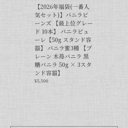
【2026年福袋(一番人
プリンをよく作るので購入しました。 今までは安価
気セット)】バニラビ
なバニラエッセンスを仕方なく使っていました。 バ
ーンズ 【最上位グレー
ニラビーンズは手間がかかるし、バニラペーストは添
加物入っているし… 色々調べているうちに、無添加
ド 10本】 バニラピュ
のこちらの商品に辿り着きました。 やはり本物は違
ーレ【50g スタンド容
いますね！ プリンだけでなくクッキーやマフィン等
器】 バニラ蜜3種 【プ
にも使って楽しんでます♪
レーン 木苺バニラ 黒
糖バニラ 50g × 3スタ
この度は当店をご利用いただきまして、
誠にありがとうございます！完全無添
ンド容器】
加・バニラピューレを気に入ってくださ
¥5,500
り、大変嬉しく思います。こちらの商品
は天然のバニラビーンズを香り成分が豊
富な莢ごとピューレにした商品でござい
まして、バニラビーンズよりお得で、さ
らに使いやすくなった当店オリジナルの
商品となっております。また、「バニラ
ビレッジnote」と検索いただくと、バ
ニラピューレを使用した世界中のお菓子