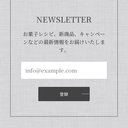
レシピも100種類以上ご紹介しておりま
すので、もしご興味ございましたら、ぜ
ひチェックしてみてくださいませ。また
NEWSLETTER
機会がございましたら、当店をよろしく
お願い申し上げます。
お菓子レシピ、新商品、キャンペー
ンなどの最新情報をお届けいたしま
す。
【本数多いほど1本価格がお得！】【ブルボン種Sグレード・バニラビーンズ・20本】
2024/04/18
いつもお店で使わさせてもらってます。 バニラの香
りも良く、あの量でお値段も安くとても使いやすい
です。
登録
いつも当店をご利用いただきまして、誠
にありがとうございます。オリジナルバ
ニラビーンズを気に入っていただき、大
変嬉しく思います。ぜひ様々なお菓子に
当店のバニラをご使用いただければ幸い