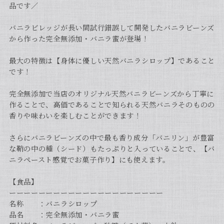
品です／
バニラビレッジが長い間試行錯誤して開発したバニラビーンズ
から作った完全無添加・バニラ蜜が登場！
最大の特徴は【身体に優しい天然バニラシロップ】であること
です！
完全無添加で当店のオリジナル天然バニラビーンズから丁寧に
作ることで、高価であることで知られる天然バニラそのものの
香りや味わいを楽しむことができます！
さらにバニラビーンズの中で最も香り成分「バニリン」が豊富
な鞘の中の種（シード）もたっぷりと入っていることで、【バ
ニラペースト感覚でお菓子作り】にも使えます。
【食品】
ーーーーーーーーーーーーーーーーーーーーー
名称 ：バニラシロップ
品名 ：完全無添加・バニラ蜜