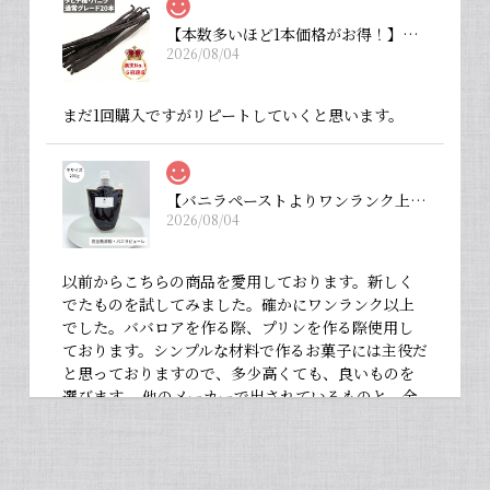
【本数多いほど1本価格がお得！】【タヒチ種・通常グレード 13cm・バニラビーンズ・20本】
2026/08/04
まだ1回購入ですがリピートしていくと思います。
【バニラペーストよりワンランク上の天然の香り】【揮発成分が無いため加熱しても香りが揮発しない優れもの！】完全無添加・バニラピューレ（内容量：中サイズ 200 g）
2026/08/04
以前からこちらの商品を愛用しております。新しく
でたものを試してみました。確かにワンランク以上
でした。ババロアを作る際、プリンを作る際使用し
ております。シンプルな材料で作るお菓子には主役だ
と思っておりますので、多少高くても、良いものを
選びます。 他のメーカーで出されているものと、全
然違いますよ。お菓子作りが大好きな人にぜひ使っ
て違いを感じてほしいです！