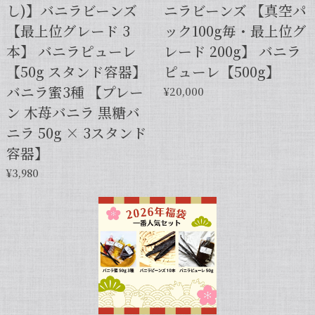
し)】バニラビーンズ
ニラビーンズ 【真空パ
【本数多いほど1本価格がお得！】【サイズだけ訳ありグレード 12cm・バニラビーンズ・5本】
【最上位グレード 3
ック100g毎・最上位グ
2025/01/05
本】 バニラピューレ
レード 200g】 バニラ
発送が早くて助かりました。 バニラの香りも良かっ
【50g スタンド容器】
ピューレ【500g】
たので、次回の発注します。
バニラ蜜3種 【プレー
¥20,000
ン 木苺バニラ 黒糖バ
この度は当店をご利用いただきまして、
ニラ 50g × 3スタンド
誠にありがとうございます！こちらこそ
容器】
スムーズなお取引をしていただき感謝申
し上げます。また機会がございました
¥3,980
ら、キャラメルのように甘くほのかに香
るブルボン種バニラもお試しくださいま
せ。今後とも当店を何卒よろしくお願い
申し上げます。
【バニラペーストよりワンランク上の天然の香り】【揮発成分が無いため加熱しても香りが揮発しない優れもの！】完全無添加・バニラピューレ（内容量：50 g）
2024/06/14