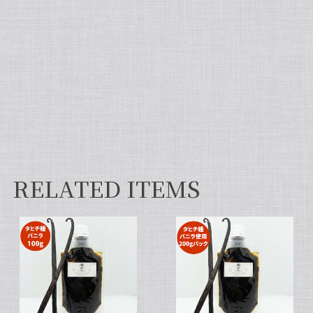
然違いますよ。お菓子作りが大好きな人にぜひ使っ
て違いを感じてほしいです！
【非アルコール/希少なタヒチ種バニラが新登場】完全無添加・タヒチ種バニラピューレ（内容量：100 g）
2026/06/09
フタを開けた瞬間から甘い香りが広がり チューブ入
りでとても使いやすいです✨ 初めてカスタードクリ
ームを作りましたが 熱に強く市販品に負けない位の
味わいでした💖
RELATED ITEMS
セット タヒチ種 + ブルボン種 10本 サイズだけ訳あり バニラビーンズ VANILLA VILLAGE
2026/01/28
【スタンドパック※通常サイズ】完全無添加・天然バニラ蜜_送料無料（200g）/バニラシロップ/シロップ/バニラビーンズ/製菓材料/バニラペースト/バニラエッセンス/ギフト
2025/05/31