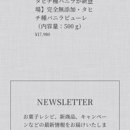
タヒチ種バニラが新登
場】完全無添加・タヒ
【バニラペーストよりワンランク上の天然の香り】【揮発成分が無いため加熱しても香りが揮発しない優れもの！】完全無添加・バニラピューレ（内容量：50 g）
2024/06/14
チ種バニラピューレ
（内容量：500 g）
プリンをよく作るので購入しました。 今までは安価
¥17,980
なバニラエッセンスを仕方なく使っていました。 バ
ニラビーンズは手間がかかるし、バニラペーストは添
加物入っているし… 色々調べているうちに、無添加
のこちらの商品に辿り着きました。 やはり本物は違
いますね！ プリンだけでなくクッキーやマフィン等
にも使って楽しんでます♪
この度は当店をご利用いただきまして、
誠にありがとうございます！完全無添
加・バニラピューレを気に入ってくださ
NEWSLETTER
り、大変嬉しく思います。こちらの商品
は天然のバニラビーンズを香り成分が豊
富な莢ごとピューレにした商品でござい
お菓子レシピ、新商品、キャンペー
まして、バニラビーンズよりお得で、さ
ンなどの最新情報をお届けいたしま
らに使いやすくなった当店オリジナルの