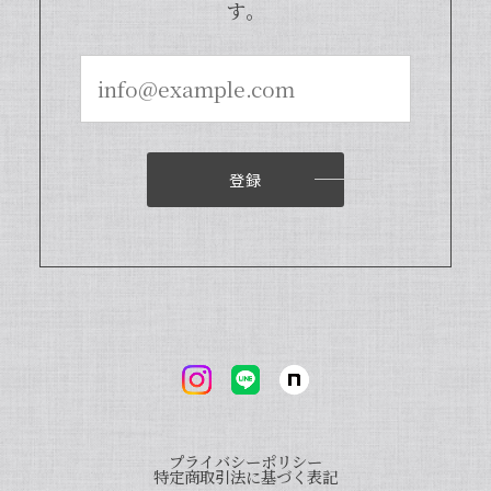
す。
商品となっております。また、「バニラ
ビレッジnote」と検索いただくと、バ
ニラピューレを使用した世界中のお菓子
レシピも100種類以上ご紹介しておりま
すので、もしご興味ございましたら、ぜ
ひチェックしてみてくださいませ。また
機会がございましたら、当店をよろしく
お願い申し上げます。
登録
【本数多いほど1本価格がお得！】【ブルボン種Sグレード・バニラビーンズ・20本】
2024/04/18
いつもお店で使わさせてもらってます。 バニラの香
りも良く、あの量でお値段も安くとても使いやすい
です。
プライバシーポリシー
いつも当店をご利用いただきまして、誠
特定商取引法に基づく表記
にありがとうございます。オリジナルバ