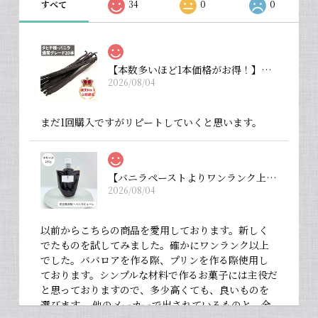
すべて
34
0
0
【本数多いほど1本価格がお得！】【タヒチ種・通常グレード 13cm・バニラビーンズ・20本】
2026/08/04
まだ1回購入ですがリピートしていくと思います。
【バニラペーストよりワンランク上の天然の香り】【揮発成分が無いため加熱しても香りが揮発しない優れもの！】完全無添加・バニラピューレ（内容量：中サイズ 200 g）
2026/08/04
以前からこちらの商品を愛用しております。新しく
でたものを試してみました。確かにワンランク以上
でした。ババロアを作る際、プリンを作る際使用し
ております。シンプルな材料で作るお菓子には主役だ
と思っておりますので、多少高くても、良いものを
選びます。 他のメーカーで出されているものと、全