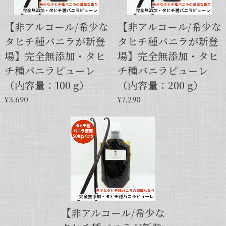
【非アルコール/希少な
【非アルコール/希少な
タヒチ種バニラが新登
タヒチ種バニラが新登
【本数多いほど1本価格がお得！】【サイズだけ訳ありグレード 12cm・バニラビーンズ・5本】
場】完全無添加・タヒ
場】完全無添加・タヒ
2025/01/05
チ種バニラピューレ
チ種バニラピューレ
発送が早くて助かりました。 バニラの香りも良かっ
（内容量：100 g）
（内容量：200 g）
たので、次回の発注します。
¥3,690
¥7,290
この度は当店をご利用いただきまして、
誠にありがとうございます！こちらこそ
スムーズなお取引をしていただき感謝申
し上げます。また機会がございました
ら、キャラメルのように甘くほのかに香
るブルボン種バニラもお試しくださいま
せ。今後とも当店を何卒よろしくお願い
申し上げます。
【非アルコール/希少な