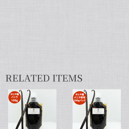
然違いますよ。お菓子作りが大好きな人にぜひ使っ
て違いを感じてほしいです！
【非アルコール/希少なタヒチ種バニラが新登場】完全無添加・タヒチ種バニラピューレ（内容量：100 g）
2026/06/09
フタを開けた瞬間から甘い香りが広がり チューブ入
りでとても使いやすいです✨ 初めてカスタードクリ
ームを作りましたが 熱に強く市販品に負けない位の
味わいでした💖
RELATED ITEMS
セット タヒチ種 + ブルボン種 10本 サイズだけ訳あり バニラビーンズ VANILLA VILLAGE
2026/01/28
【スタンドパック※通常サイズ】完全無添加・天然バニラ蜜_送料無料（200g）/バニラシロップ/シロップ/バニラビーンズ/製菓材料/バニラペースト/バニラエッセンス/ギフト
2025/05/31