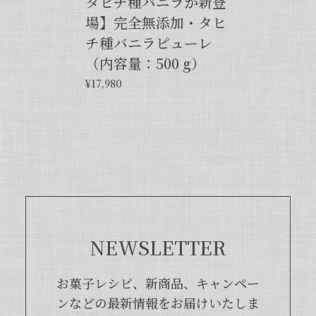
タヒチ種バニラが新登
場】完全無添加・タヒ
【バニラペーストよりワンランク上の天然の香り】【揮発成分が無いため加熱しても香りが揮発しない優れもの！】完全無添加・バニラピューレ（内容量：50 g）
2024/06/14
チ種バニラピューレ
（内容量：500 g）
プリンをよく作るので購入しました。 今までは安価
¥17,980
なバニラエッセンスを仕方なく使っていました。 バ
ニラビーンズは手間がかかるし、バニラペーストは添
加物入っているし… 色々調べているうちに、無添加
のこちらの商品に辿り着きました。 やはり本物は違
いますね！ プリンだけでなくクッキーやマフィン等
にも使って楽しんでます♪
この度は当店をご利用いただきまして、
誠にありがとうございます！完全無添
加・バニラピューレを気に入ってくださ
NEWSLETTER
り、大変嬉しく思います。こちらの商品
は天然のバニラビーンズを香り成分が豊
富な莢ごとピューレにした商品でござい
お菓子レシピ、新商品、キャンペー
まして、バニラビーンズよりお得で、さ
ンなどの最新情報をお届けいたしま
らに使いやすくなった当店オリジナルの