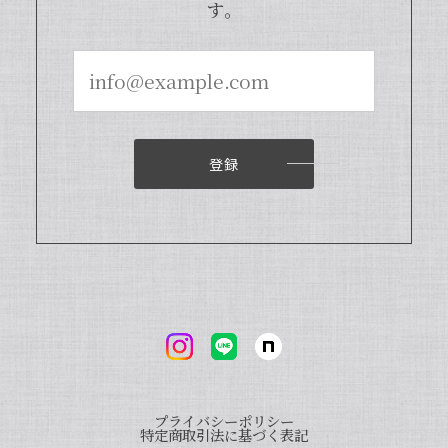
す。
商品となっております。また、「バニラ
ビレッジnote」と検索いただくと、バ
ニラピューレを使用した世界中のお菓子
レシピも100種類以上ご紹介しておりま
すので、もしご興味ございましたら、ぜ
ひチェックしてみてくださいませ。また
機会がございましたら、当店をよろしく
お願い申し上げます。
登録
【本数多いほど1本価格がお得！】【ブルボン種Sグレード・バニラビーンズ・20本】
2024/04/18
いつもお店で使わさせてもらってます。 バニラの香
りも良く、あの量でお値段も安くとても使いやすい
です。
プライバシーポリシー
いつも当店をご利用いただきまして、誠
特定商取引法に基づく表記
にありがとうございます。オリジナルバ