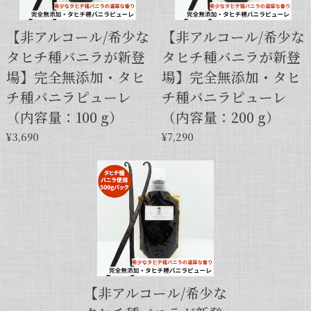
【非アルコール/希少な
【非アルコール/希少な
タヒチ種バニラが新登
タヒチ種バニラが新登
【本数多いほど1本価格がお得！】【サイズだけ訳ありグレード 12cm・バニラビーンズ・5本】
場】完全無添加・タヒ
場】完全無添加・タヒ
2025/01/05
チ種バニラピューレ
チ種バニラピューレ
発送が早くて助かりました。 バニラの香りも良かっ
（内容量：100 g）
（内容量：200 g）
たので、次回の発注します。
¥3,690
¥7,290
この度は当店をご利用いただきまして、
誠にありがとうございます！こちらこそ
スムーズなお取引をしていただき感謝申
し上げます。また機会がございました
ら、キャラメルのように甘くほのかに香
るブルボン種バニラもお試しくださいま
せ。今後とも当店を何卒よろしくお願い
申し上げます。
【非アルコール/希少な