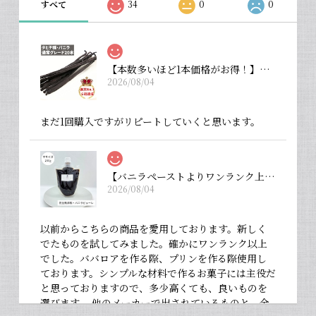
すべて
34
0
0
【本数多いほど1本価格がお得！】【タヒチ種・通常グレード 13cm・バニラビーンズ・20本】
2026/08/04
まだ1回購入ですがリピートしていくと思います。
【バニラペーストよりワンランク上の天然の香り】【揮発成分が無いため加熱しても香りが揮発しない優れもの！】完全無添加・バニラピューレ（内容量：中サイズ 200 g）
2026/08/04
以前からこちらの商品を愛用しております。新しく
でたものを試してみました。確かにワンランク以上
でした。ババロアを作る際、プリンを作る際使用し
ております。シンプルな材料で作るお菓子には主役だ
と思っておりますので、多少高くても、良いものを
選びます。 他のメーカーで出されているものと、全