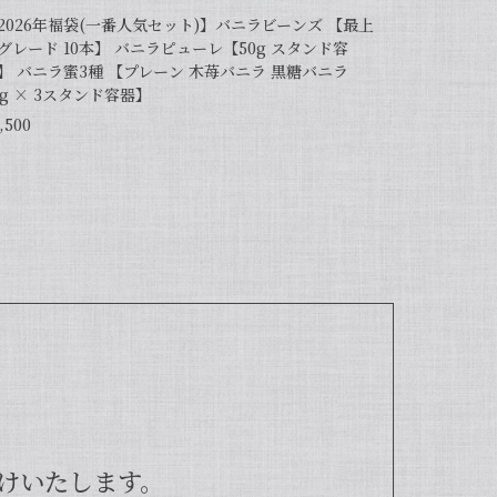
2026年福袋(一番人気セット)】バニラビーンズ 【最上
【バニラペーストよりワンランク上の天然の香り】【揮発成分が無いため加熱しても香りが揮発しない優れもの！】完全無添加・バニラピューレ（内容量：50 g）
グレード 10本】 バニラピューレ【50g スタンド容
】 バニラ蜜3種 【プレーン 木苺バニラ 黒糖バニラ
0g × 3スタンド容器】
,500
間がかかるし、バニラペーストは添加物入っている
ッキーやマフィン等にも使って楽しんでます♪
ってくださり、大変嬉しく思います。こちらの
ズよりお得で、さらに使いやすくなった当店オ
用した世界中のお菓子レシピも100種類以上ご紹
ましたら、当店をよろしくお願い申し上げま
けいたします。