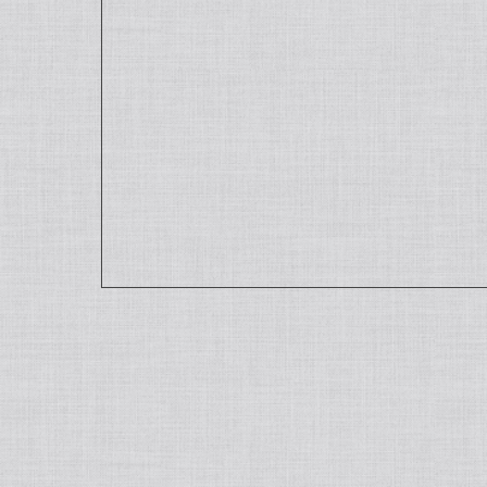
いつもお店で使わさせてもらってます。 バニラの
いつも当店をご利用いただきまして
子に当店のバニラをご使用いただけれ
ご紹介しております。こちらもご興
完全無添加・天然バニラ蜜セット_送料
2023/09/09
【本数多いほど1本価格がお得！】【通
2023/08/09
いつもありがとうございます。 いつもより遅い気
も良く気持ちの良いお取引をさせて頂いています。