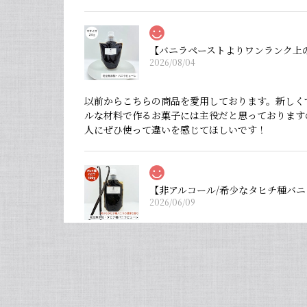
2026/08/04
以前からこちらの商品を愛用しております。新しく
ルな材料で作るお菓子には主役だと思っております
人にぜひ使って違いを感じてほしいです！
【非アルコール/希少なタヒチ種バニ
2026/06/09
フタを開けた瞬間から甘い香りが広がり チューブ入
セット タヒチ種 + ブルボン種 10本 