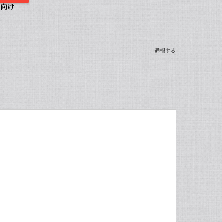
方向け
通報する