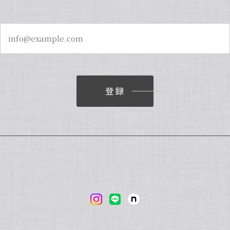
香りも良く、あの量でお値段も安くとても使いやすいです。
、誠にありがとうございます。オリジナルバニラビーンズを気に入って
ば幸いです。また、「バニラビレッジnote」と検索いただくと、10
味ございましたら、ぜひチェックしてみてくださいませ。また機会がご
登録
無料（小瓶50g × 3個）/バニラシロップ/シロップ/バニラビーンズ
常グレード 13cm・バニラビーンズ・12本】
がして急かすようなメッセージしてしまいすみませんでした💦 いつも迅
 今後ともよろしくお願い致します。