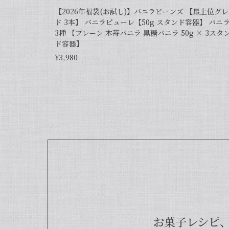
【2026年福袋(お試し)】バニラビーンズ 【最上位グ
ド 3本】 バニラピューレ【50g スタンド容器】 バニ
2024/06/14
3種 【プレーン 木苺バニラ 黒糖バニラ 50g × 3スタ
ド容器】
¥3,980
プリンをよく作るので購入しました。 今までは安
し… 色々調べているうちに、無添加のこちらの商
この度は当店をご利用いただきまし
商品は天然のバニラビーンズを香り
リジナルの商品となっております。ま
介しておりますので、もしご興味ご
す。
【本数多いほど1本価格がお得！】【
2024/04/18
お菓子レシピ