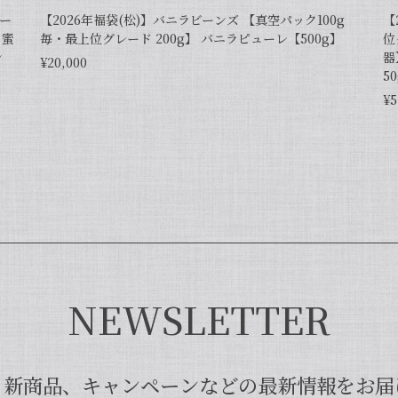
レー
【2026年福袋(松)】バニラビーンズ 【真空パック100g
【
ラ蜜
毎・最上位グレード 200g】 バニラピューレ【500g】
位
ン
器
¥20,000
5
¥5
価なバニラエッセンスを仕方なく使っていました。 バニラビーンズは手
品に辿り着きました。 やはり本物は違いますね！ プリンだけでなくク
て、誠にありがとうございます！完全無添加・バニラピューレを気に入
成分が豊富な莢ごとピューレにした商品でございまして、バニラビーン
た、「バニラビレッジnote」と検索いただくと、バニラピューレを使
ざいましたら、ぜひチェックしてみてくださいませ。また機会がござい
NEWSLETTER
ブルボン種Sグレード・バニラビーンズ・20本】
、新商品、キャンペーンなどの最新情報をお届