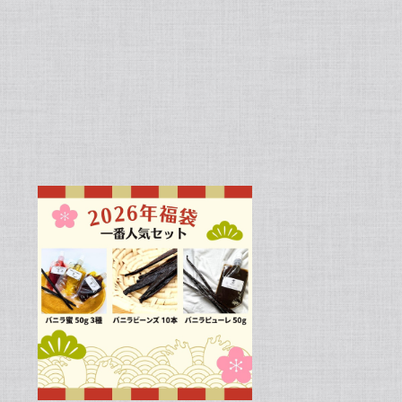
【スタンドパック※通常サイズ】完全無添加・天然バニラ蜜_送料無料（200g）/バニラシロップ/シロップ/バニラビーンズ/製菓材料/バニラペースト/バニラエッセンス/ギフト
ただき感謝申し上げます。また機会がございまし
よろしくお願い申し上げます。