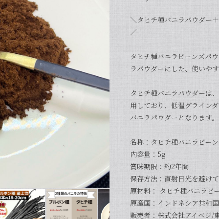
＼タヒチ種バニラパウダー＋
／
タヒチ種バニラビーンズパウ
ラパウダーにした、使いやす
タヒチ種バニラパウダーは、
用しており、低温グラインダ
バニラパウダーとなります。
名称：タヒチ種バニラビーン
内容量：5g
賞味期限：約2年間
保存方法：直射日光を避けて
原材料： タヒチ種バニラビ
原産国：インドネシア共和国
販売者：株式会社アイベジ/東