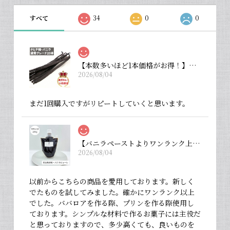
すべて
34
0
0
【本数多いほど1本価格がお得！】【タヒチ種・通常グレード 13cm・バニラビーンズ・20本】
2026/08/04
まだ1回購入ですがリピートしていくと思います。
【バニラペーストよりワンランク上の天然の香り】【揮発成分が無いため加熱しても香りが揮発しない優れもの！】完全無添加・バニラピューレ（内容量：中サイズ 200 g）
2026/08/04
以前からこちらの商品を愛用しております。新しく
でたものを試してみました。確かにワンランク以上
でした。ババロアを作る際、プリンを作る際使用し
ております。シンプルな材料で作るお菓子には主役だ
と思っておりますので、多少高くても、良いものを