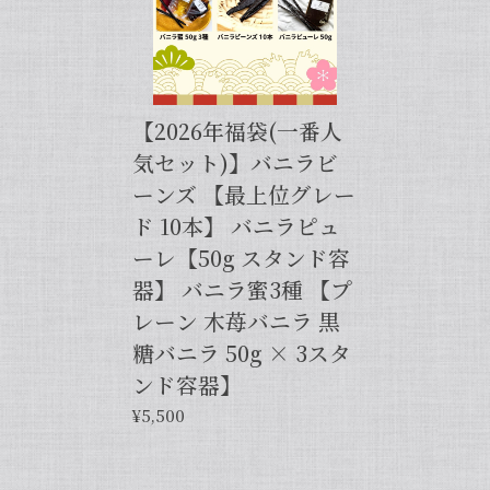
【バニラペーストよりワンランク上の天然の香り】【揮発成分が無いため加熱しても香りが揮発しない優れもの！】完全無添加・バニラピューレ（内容量：50 g）
2024/06/14
【2026年福袋(一番人
プリンをよく作るので購入しました。 今までは安価
気セット)】バニラビ
なバニラエッセンスを仕方なく使っていました。 バ
ーンズ 【最上位グレー
ニラビーンズは手間がかかるし、バニラペーストは添
加物入っているし… 色々調べているうちに、無添加
ド 10本】 バニラピュ
のこちらの商品に辿り着きました。 やはり本物は違
ーレ【50g スタンド容
いますね！ プリンだけでなくクッキーやマフィン等
器】 バニラ蜜3種 【プ
にも使って楽しんでます♪
レーン 木苺バニラ 黒
糖バニラ 50g × 3スタ
この度は当店をご利用いただきまして、
誠にありがとうございます！完全無添
ンド容器】
加・バニラピューレを気に入ってくださ
¥5,500
り、大変嬉しく思います。こちらの商品
は天然のバニラビーンズを香り成分が豊
富な莢ごとピューレにした商品でござい
まして、バニラビーンズよりお得で、さ