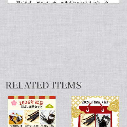
選びます。 他のメーカーで出されているものと、全
然違いますよ。お菓子作りが大好きな人にぜひ使っ
て違いを感じてほしいです！
【非アルコール/希少なタヒチ種バニラが新登場】完全無添加・タヒチ種バニラピューレ（内容量：100 g）
2026/06/09
フタを開けた瞬間から甘い香りが広がり チューブ入
りでとても使いやすいです✨ 初めてカスタードクリ
ームを作りましたが 熱に強く市販品に負けない位の
味わいでした💖
RELATED ITEMS
セット タヒチ種 + ブルボン種 10本 サイズだけ訳あり バニラビーンズ VANILLA VILLAGE
2026/01/28