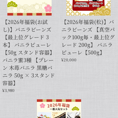
【スタンドパック※通常サイズ】完全無添加・天然バニラ蜜_送料無料（200g）/バニラシロップ/シロップ/バニラビーンズ/製菓材料/バニラペースト/バニラエッセンス/ギフト
2025/05/31
【2026年福袋(お試
【2026年福袋(松)】バ
し)】バニラビーンズ
ニラビーンズ 【真空パ
【本数多いほど1本価格がお得！】【サイズだけ訳ありグレード 12cm・バニラビーンズ・5本】
【最上位グレード 3
ック100g毎・最上位グ
2025/01/05
本】 バニラピューレ
レード 200g】 バニラ
発送が早くて助かりました。 バニラの香りも良かっ
【50g スタンド容器】
ピューレ【500g】
たので、次回の発注します。
バニラ蜜3種 【プレー
¥20,000
ン 木苺バニラ 黒糖バ
この度は当店をご利用いただきまして、
ニラ 50g × 3スタンド
誠にありがとうございます！こちらこそ
容器】
スムーズなお取引をしていただき感謝申
し上げます。また機会がございました
¥3,980
ら、キャラメルのように甘くほのかに香
るブルボン種バニラもお試しくださいま
せ。今後とも当店を何卒よろしくお願い
申し上げます。