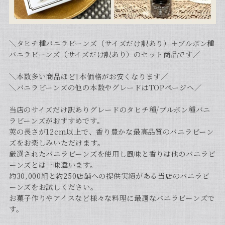
＼タヒチ種バニラビーンズ（サイズだけ訳あり）＋ブルボン種
バニラビーンズ（サイズだけ訳あり）のセット商品です／
＼本数多い商品ほど1本価格がお安くなります／
＼バニラビーンズの他の本数やグレードはTOPページへ／
当店のサイズだけ訳ありグレードのタヒチ種/ブルボン種バニ
ラビーンズがおすすめです。
莢の長さが12cm以上で、香り豊かな最高品質のバニラビーン
ズをお楽しみいただけます。
厳選されたバニラビーンズを使用し風味と香りは他のバニラビ
ーンズとは一味違います。
約30,000組と約250店舗への提供実績がある当店のバニラビ
ーンズをお試しください。
お菓子作りやアイスなど様々な料理に最適なバニラビーンズで
す。