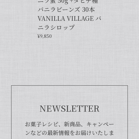
ニラ蜜 50g +タヒチ種
バニラビーンズ 30本
【バニラペーストよりワンランク上の天然の香り】【揮発成分が無いため加熱しても香りが揮発しない優れもの！】完全無添加・バニラピューレ（内容量：50 g）
2024/06/14
VANILLA VILLAGE バ
ニラシロップ
プリンをよく作るので購入しました。 今までは安価
¥9,850
なバニラエッセンスを仕方なく使っていました。 バ
ニラビーンズは手間がかかるし、バニラペーストは添
加物入っているし… 色々調べているうちに、無添加
のこちらの商品に辿り着きました。 やはり本物は違
いますね！ プリンだけでなくクッキーやマフィン等
にも使って楽しんでます♪
この度は当店をご利用いただきまして、
誠にありがとうございます！完全無添
加・バニラピューレを気に入ってくださ
NEWSLETTER
り、大変嬉しく思います。こちらの商品
は天然のバニラビーンズを香り成分が豊
富な莢ごとピューレにした商品でござい
お菓子レシピ、新商品、キャンペー
まして、バニラビーンズよりお得で、さ
ンなどの最新情報をお届けいたしま
らに使いやすくなった当店オリジナルの