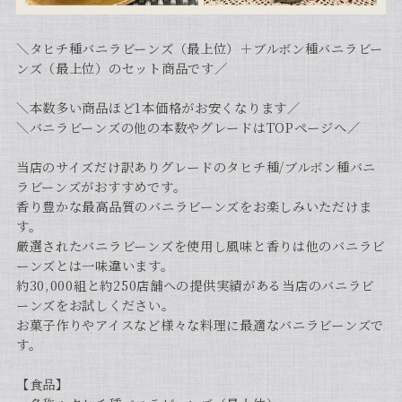
＼タヒチ種バニラビーンズ（最上位）＋ブルボン種バニラビー
ンズ（最上位）のセット商品です／
＼本数多い商品ほど1本価格がお安くなります／
＼バニラビーンズの他の本数やグレードはTOPページへ／
当店のサイズだけ訳ありグレードのタヒチ種/ブルボン種バニ
ラビーンズがおすすめです。
香り豊かな最高品質のバニラビーンズをお楽しみいただけま
す。
厳選されたバニラビーンズを使用し風味と香りは他のバニラビ
ーンズとは一味違います。
約30,000組と約250店舗への提供実績がある当店のバニラビ
ーンズをお試しください。
お菓子作りやアイスなど様々な料理に最適なバニラビーンズで
す。
【食品】