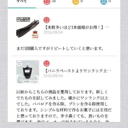
すべて
34
0
0
【本数多いほど1本価格がお得！】【タヒチ種・通常グレード 13cm・バニラビーンズ・20本】
2026/08/04
まだ1回購入ですがリピートしていくと思います。
【バニラペーストよりワンランク上の天然の香り】【揮発成分が無いため加熱しても香りが揮発しない優れもの！】完全無添加・バニラピューレ（内容量：中サイズ 200 g）
2026/08/04
以前からこちらの商品を愛用しております。新しく
でたものを試してみました。確かにワンランク以上
でした。ババロアを作る際、プリンを作る際使用し
ております。シンプルな材料で作るお菓子には主役だ
と思っておりますので、多少高くても、良いものを
選びます。 他のメーカーで出されているものと、全
然違いますよ。お菓子作りが大好きな人にぜひ使っ