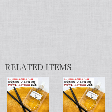
て違いを感じてほしいです！
【非アルコール/希少なタヒチ種バニラが新登場】完全無添加・タヒチ種バニラピューレ（内容量：100 g）
2026/06/09
フタを開けた瞬間から甘い香りが広がり チューブ入
りでとても使いやすいです✨ 初めてカスタードクリ
ームを作りましたが 熱に強く市販品に負けない位の
味わいでした💖
RELATED ITEMS
セット タヒチ種 + ブルボン種 10本 サイズだけ訳あり バニラビーンズ VANILLA VILLAGE
2026/01/28
【スタンドパック※通常サイズ】完全無添加・天然バニラ蜜_送料無料（200g）/バニラシロップ/シロップ/バニラビーンズ/製菓材料/バニラペースト/バニラエッセンス/ギフト
2025/05/31