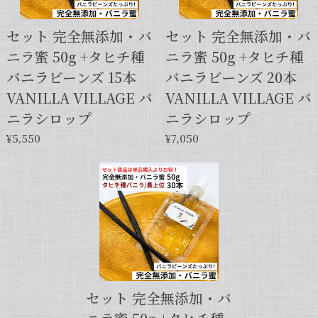
セット 完全無添加・バ
セット 完全無添加・バ
ニラ蜜 50g +タヒチ種
ニラ蜜 50g +タヒチ種
【本数多いほど1本価格がお得！】【サイズだけ訳ありグレード 12cm・バニラビーンズ・5本】
バニラビーンズ 15本
バニラビーンズ 20本
2025/01/05
VANILLA VILLAGE バ
VANILLA VILLAGE バ
発送が早くて助かりました。 バニラの香りも良かっ
ニラシロップ
ニラシロップ
たので、次回の発注します。
¥5,550
¥7,050
この度は当店をご利用いただきまして、
誠にありがとうございます！こちらこそ
スムーズなお取引をしていただき感謝申
し上げます。また機会がございました
ら、キャラメルのように甘くほのかに香
るブルボン種バニラもお試しくださいま
せ。今後とも当店を何卒よろしくお願い
申し上げます。
セット 完全無添加・バ