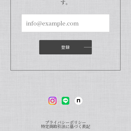
す。
商品となっております。また、「バニラ
ビレッジnote」と検索いただくと、バ
ニラピューレを使用した世界中のお菓子
レシピも100種類以上ご紹介しておりま
すので、もしご興味ございましたら、ぜ
ひチェックしてみてくださいませ。また
機会がございましたら、当店をよろしく
お願い申し上げます。
登録
【本数多いほど1本価格がお得！】【ブルボン種Sグレード・バニラビーンズ・20本】
2024/04/18
いつもお店で使わさせてもらってます。 バニラの香
りも良く、あの量でお値段も安くとても使いやすい
です。
プライバシーポリシー
いつも当店をご利用いただきまして、誠
特定商取引法に基づく表記
にありがとうございます。オリジナルバ