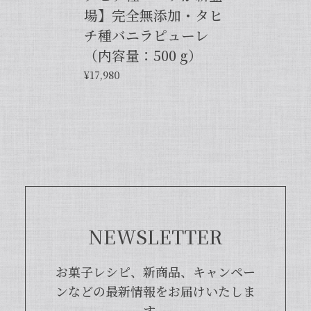
場】完全無添加・タヒ
【バニラペーストよりワンランク上の天然の香り】【揮発成分が無いため加熱しても香りが揮発しない優れもの！】完全無添加・バニラピューレ（内容量：50 g）
2024/06/14
チ種バニラピューレ
（内容量：500 g）
プリンをよく作るので購入しました。 今までは安価
¥17,980
なバニラエッセンスを仕方なく使っていました。 バ
ニラビーンズは手間がかかるし、バニラペーストは添
加物入っているし… 色々調べているうちに、無添加
のこちらの商品に辿り着きました。 やはり本物は違
いますね！ プリンだけでなくクッキーやマフィン等
にも使って楽しんでます♪
この度は当店をご利用いただきまして、
誠にありがとうございます！完全無添
加・バニラピューレを気に入ってくださ
NEWSLETTER
り、大変嬉しく思います。こちらの商品
は天然のバニラビーンズを香り成分が豊
富な莢ごとピューレにした商品でござい
お菓子レシピ、新商品、キャンペー
まして、バニラビーンズよりお得で、さ
ンなどの最新情報をお届けいたしま
らに使いやすくなった当店オリジナルの
す。
商品となっております。また、「バニラ