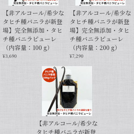
【非アルコール/希少な
【非アルコール/希少な
タヒチ種バニラが新登
タヒチ種バニラが新登
【本数多いほど1本価格がお得！】【サイズだけ訳ありグレード 12cm・バニラビーンズ・5本】
場】完全無添加・タヒ
場】完全無添加・タヒ
2025/01/05
チ種バニラピューレ
チ種バニラピューレ
発送が早くて助かりました。 バニラの香りも良かっ
（内容量：100 g）
（内容量：200 g）
たので、次回の発注します。
¥3,690
¥7,290
この度は当店をご利用いただきまして、
誠にありがとうございます！こちらこそ
スムーズなお取引をしていただき感謝申
し上げます。また機会がございました
ら、キャラメルのように甘くほのかに香
るブルボン種バニラもお試しくださいま
せ。今後とも当店を何卒よろしくお願い
申し上げます。
【非アルコール/希少な
タヒチ種バニラが新登