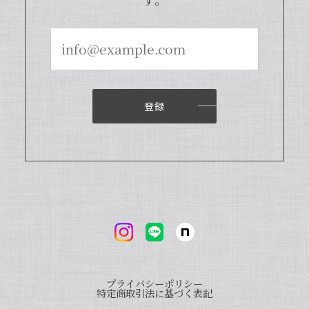
ビレッジnote」と検索いただくと、バ
ニラピューレを使用した世界中のお菓子
レシピも100種類以上ご紹介しておりま
すので、もしご興味ございましたら、ぜ
ひチェックしてみてくださいませ。また
機会がございましたら、当店をよろしく
お願い申し上げます。
登録
【本数多いほど1本価格がお得！】【ブルボン種Sグレード・バニラビーンズ・20本】
2024/04/18
いつもお店で使わさせてもらってます。 バニラの香
りも良く、あの量でお値段も安くとても使いやすい
です。
プライバシーポリシー
いつも当店をご利用いただきまして、誠
特定商取引法に基づく表記
にありがとうございます。オリジナルバ