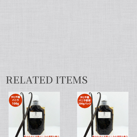
て違いを感じてほしいです！
【非アルコール/希少なタヒチ種バニラが新登場】完全無添加・タヒチ種バニラピューレ（内容量：100 g）
2026/06/09
フタを開けた瞬間から甘い香りが広がり チューブ入
りでとても使いやすいです✨ 初めてカスタードクリ
ームを作りましたが 熱に強く市販品に負けない位の
味わいでした💖
RELATED ITEMS
セット タヒチ種 + ブルボン種 10本 サイズだけ訳あり バニラビーンズ VANILLA VILLAGE
2026/01/28
【スタンドパック※通常サイズ】完全無添加・天然バニラ蜜_送料無料（200g）/バニラシロップ/シロップ/バニラビーンズ/製菓材料/バニラペースト/バニラエッセンス/ギフト
2025/05/31