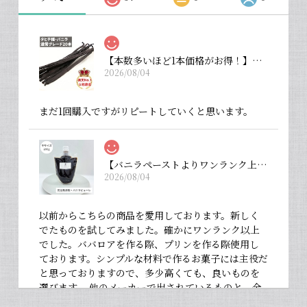
【本数多いほど1本価格がお得！】【タヒチ種・通常グレード 13cm・バニラビーンズ・20本】
2026/08/04
まだ1回購入ですがリピートしていくと思います。
【バニラペーストよりワンランク上の天然の香り】【揮発成分が無いため加熱しても香りが揮発しない優れもの！】完全無添加・バニラピューレ（内容量：中サイズ 200 g）
2026/08/04
以前からこちらの商品を愛用しております。新しく
でたものを試してみました。確かにワンランク以上
でした。ババロアを作る際、プリンを作る際使用し
ております。シンプルな材料で作るお菓子には主役だ
と思っておりますので、多少高くても、良いものを
選びます。 他のメーカーで出されているものと、全
然違いますよ。お菓子作りが大好きな人にぜひ使っ